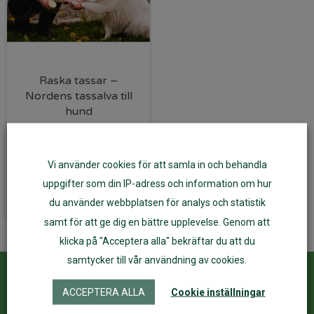
Raska tassar –
Nordens tassalva till
hund
275
kr
Vi använder cookies för att samla in och behandla
Läs mer
uppgifter som din IP-adress och information om hur
du använder webbplatsen för analys och statistik
samt för att ge dig en bättre upplevelse. Genom att
klicka på "Acceptera alla" bekräftar du att du
samtycker till vår användning av cookies.
Kundservice
ÅF Login
ACCEPTERA ALLA
Cookie inställningar
Kontakta oss
Logga in