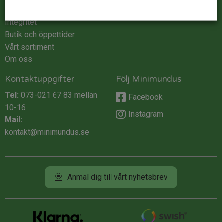
Köpvillkor
Integritet
Butik och öppettider
Vårt sortiment
Om oss
Kontaktuppgifter
Följ Minimundus
Tel:
073-021 67 83
mellan
Facebook
10-16
Instagram
Mail:
kontakt@minimundus.se
Anmäl dig till vårt nyhetsbrev