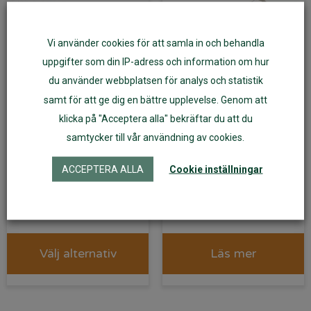
Vi använder cookies för att samla in och behandla
uppgifter som din IP-adress och information om hur
du använder webbplatsen för analys och statistik
samt för att ge dig en bättre upplevelse. Genom att
klicka på "Acceptera alla" bekräftar du att du
samtycker till vår användning av cookies.
Wet bag/PUL-påse L
Tote bag av kraftig
till tygblöjor och annat
ekologisk bomull
ACCEPTERA ALLA
Cookie inställningar
Vimse
199
kr
69
kr
Välj alternativ
Läs mer