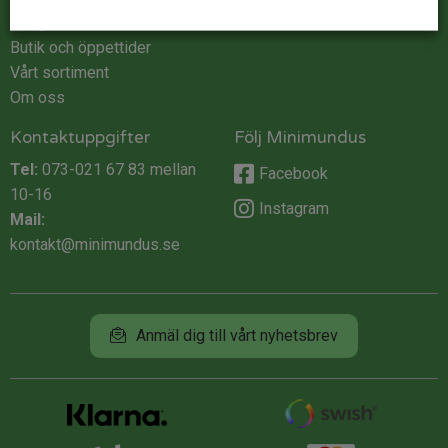
Integritet
Butik och öppettider
Vårt sortiment
Om oss
Kontaktuppgifter
Följ Minimundus
Tel:
073-021 67 83
mellan
Facebook
10-16
Instagram
Mail:
kontakt@minimundus.se
Anmäl dig till vårt nyhetsbrev