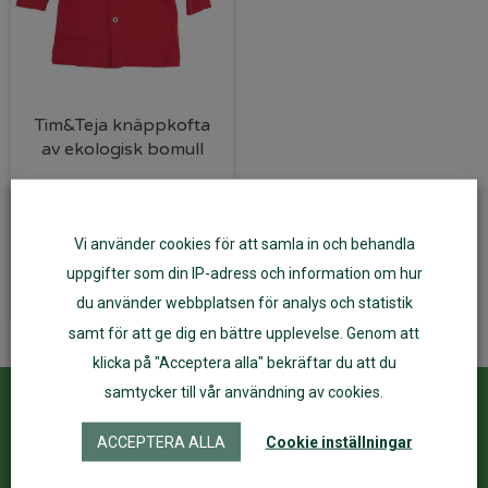
Tim&Teja knäppkofta
av ekologisk bomull
159
kr
Vi använder cookies för att samla in och behandla
Välj alternativ
uppgifter som din IP-adress och information om hur
du använder webbplatsen för analys och statistik
samt för att ge dig en bättre upplevelse. Genom att
klicka på "Acceptera alla" bekräftar du att du
samtycker till vår användning av cookies.
Kundservice
ÅF Login
ACCEPTERA ALLA
Cookie inställningar
Kontakta oss
Logga in
Köpvillkor