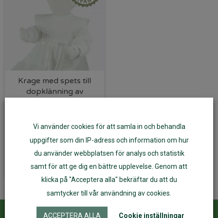
Krage med spets till
dopklänning av
ekologiskt lin
189
kr
Vi använder cookies för att samla in och behandla
uppgifter som din IP-adress och information om hur
Läs mer
du använder webbplatsen för analys och statistik
samt för att ge dig en bättre upplevelse. Genom att
klicka på "Acceptera alla" bekräftar du att du
samtycker till vår användning av cookies.
ACCEPTERA ALLA
Cookie inställningar