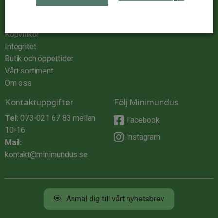
Kundservice
ÅF Login
Kontakta oss
Logga in
Köpvillkor
Integritet
Butik och öppettider
Vårt sortiment
Om oss
Kontaktuppgifter
Följ Minimundus
Tel:
073-021 67 83
mellan
Facebook
10-16
Instagram
Mail:
kontakt@minimundus.se
Anmäl dig till vårt nyhetsbrev