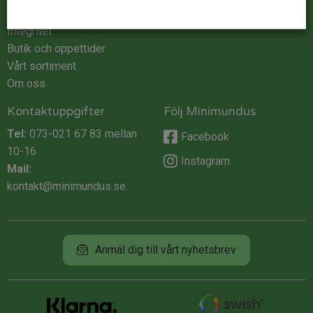
Köpvillkor
Integritet
Butik och öppettider
Vårt sortiment
Om oss
Kontaktuppgifter
Följ Minimundus
Tel:
073-021 67 83
mellan
Facebook
10-16
Instagram
Mail:
kontakt@minimundus.se
Anmäl dig till vårt nyhetsbrev