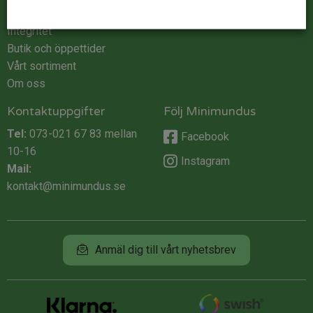
Köpvillkor
Integritet
Butik och öppettider
Vårt sortiment
Om oss
Kontaktuppgifter
Följ Minimundus
Tel:
073-021 67 83
mellan
Facebook
10-16
Instagram
Mail:
kontakt@minimundus.se
Anmäl dig till vårt nyhetsbrev