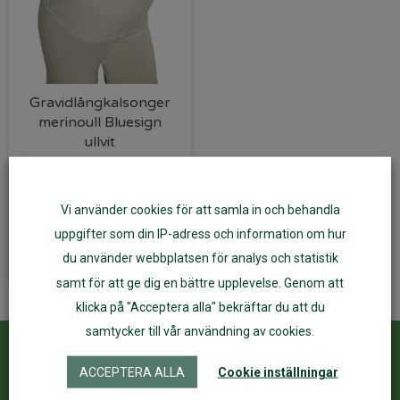
Gravidlångkalsonger
merinoull Bluesign
ullvit
439
kr
Vi använder cookies för att samla in och behandla
Välj alternativ
uppgifter som din IP-adress och information om hur
du använder webbplatsen för analys och statistik
samt för att ge dig en bättre upplevelse. Genom att
klicka på "Acceptera alla" bekräftar du att du
samtycker till vår användning av cookies.
Kundservice
ÅF Login
ACCEPTERA ALLA
Cookie inställningar
Kontakta oss
Logga in