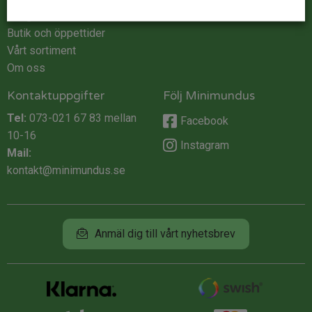
Integritet
Butik och öppettider
Vårt sortiment
Om oss
Kontaktuppgifter
Följ Minimundus
Tel:
073-021 67 83
mellan
Facebook
10-16
Instagram
Mail:
kontakt@minimundus.se
Anmäl dig till vårt nyhetsbrev