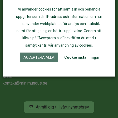
Kundservice
ÅF Login
Vi använder cookies för att samla in och behandla
Kontakta oss
Logga in
uppgifter som din IP-adress och information om hur
Köpvillkor
du använder webbplatsen för analys och statistik
Integritet
samt för att ge dig en bättre upplevelse. Genom att
Butik och öppettider
Vårt sortiment
klicka på "Acceptera alla" bekräftar du att du
Om oss
samtycker till vår användning av cookies.
Kontaktuppgifter
Följ Minimundus
ACCEPTERA ALLA
Cookie inställningar
Tel:
073-021 67 83
mellan
Facebook
10-16
Instagram
Mail:
kontakt@minimundus.se
Anmäl dig till vårt nyhetsbrev