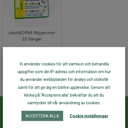
ökoNORM filtpennor
10 färger
119
kr
Vi använder cookies för att samla in och behandla
Lägg till i varukorg
uppgifter som din IP-adress och information om hur
du använder webbplatsen för analys och statistik
samt för att ge dig en bättre upplevelse. Genom att
klicka på "Acceptera alla" bekräftar du att du
samtycker till vår användning av cookies.
Kundservice
ÅF Login
ACCEPTERA ALLA
Cookie inställningar
Kontakta oss
Logga in
Köpvillkor