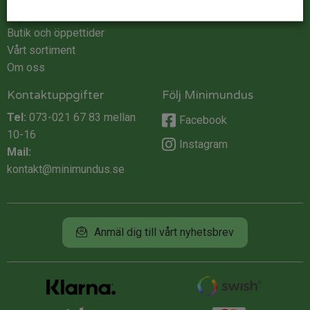
Integritet
Butik och öppettider
Vårt sortiment
Om oss
Kontaktuppgifter
Följ Minimundus
Tel:
073-021 67 83
mellan
Facebook
10-16
Instagram
Mail:
kontakt@minimundus.se
Anmäl dig till vårt nyhetsbrev