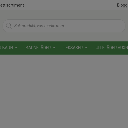
ett sortiment
Blogg
Products
search
R BARN
BARNKLÄDER
LEKSAKER
ULLKLÄDER VUX