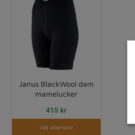
Janus BlackWool dam
mamelucker
415
kr
Välj alternativ