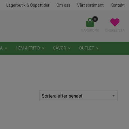
Lagerbutik & Öppettider
Om oss
Vårt sortiment
Kontakt
0
VARUKORG
ÖNSKELISTA
NA
HEM & FRITID
GÅVOR
OUTLET