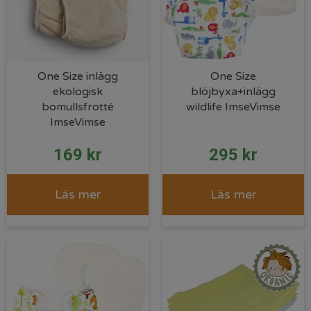
One Size inlägg
One Size
ekologisk
blöjbyxa+inlägg
bomullsfrotté
wildlife ImseVimse
ImseVimse
169
kr
295
kr
Läs mer
Läs mer