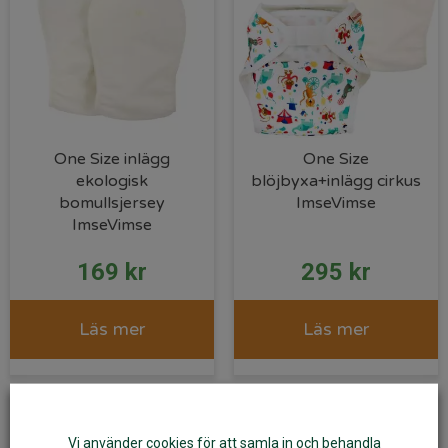
One Size inlägg
One Size
ekologisk
blöjbyxa+inlägg cirkus
bomullsjersey
ImseVimse
ImseVimse
169
kr
295
kr
Läs mer
Läs mer
Vi använder cookies för att samla in och behandla