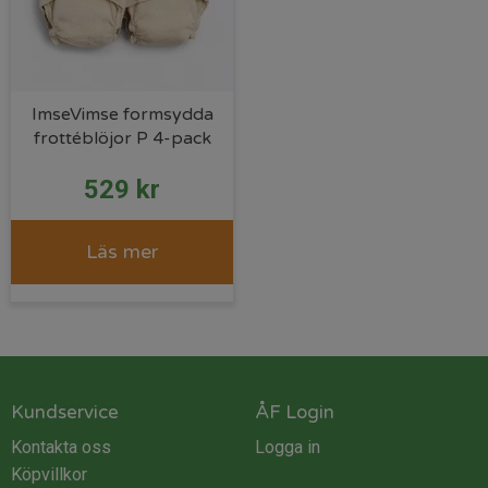
ImseVimse formsydda
frottéblöjor P 4-pack
529
kr
Läs mer
Kundservice
ÅF Login
Kontakta oss
Logga in
Köpvillkor