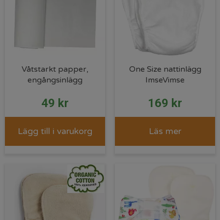
Våtstarkt papper,
One Size nattinlägg
engångsinlägg
ImseVimse
49
kr
169
kr
Lägg till i varukorg
Läs mer