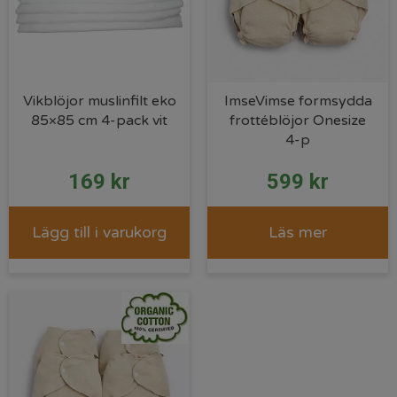
Vikblöjor muslinfilt eko
ImseVimse formsydda
85×85 cm 4-pack vit
frottéblöjor Onesize
4-p
169
kr
599
kr
Lägg till i varukorg
Läs mer