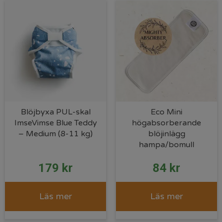
Blöjbyxa PUL-skal
Eco Mini
ImseVimse Blue Teddy
högabsorberande
– Medium (8-11 kg)
blöjinlägg
hampa/bomull
179
kr
84
kr
Läs mer
Läs mer