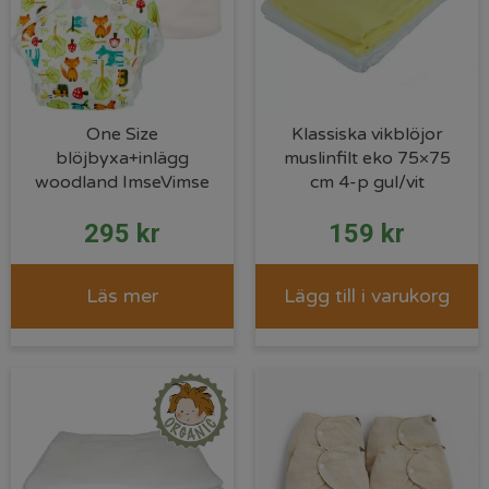
One Size
Klassiska vikblöjor
blöjbyxa+inlägg
muslinfilt eko 75×75
woodland ImseVimse
cm 4-p gul/vit
295
kr
159
kr
Läs mer
Lägg till i varukorg