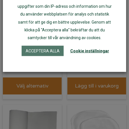
uppgifter som din IP-adress och information om hur
du använder webbplatsen för analys och statistik
samt för att ge dig en bättre upplevelse. Genom att
klicka på "Acceptera alla" bekräftar du att du
samtycker till vår användning av cookies.
Blöjbyxa PUL-skal
Blöjhink/Tvätthink, vit
ACCEPTERA ALLA
Cookie inställningar
ImseVimse Vit
149
kr
135
kr
Välj alternativ
Lägg till i varukorg