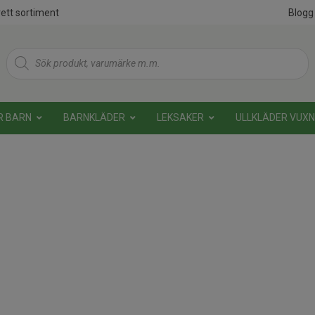
ett sortiment
Blogg
Products
search
R BARN
BARNKLÄDER
LEKSAKER
ULLKLÄDER VUX