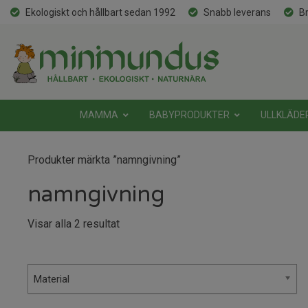
Ekologiskt och hållbart sedan 1992
Snabb leverans
Br
MAMMA
BABYPRODUKTER
ULLKLÄDE
Produkter märkta ”namngivning”
namngivning
Sortera
Visar alla 2 resultat
efter
senaste
Material