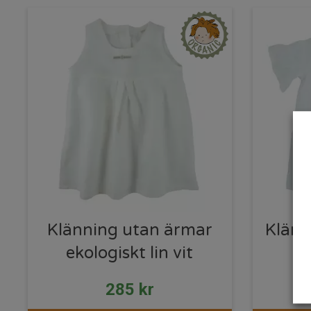
Klänning utan ärmar
Klänn
ekologiskt lin vit
285
kr