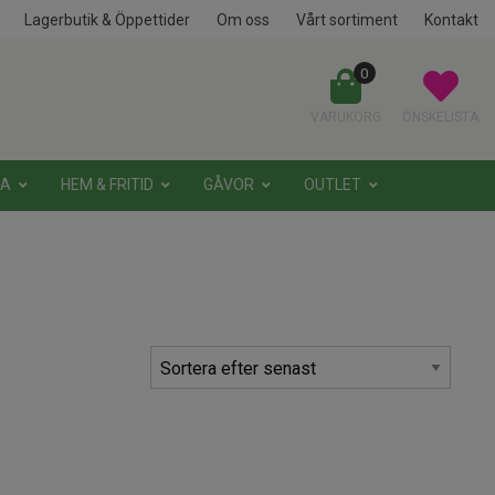
Lagerbutik & Öppettider
Om oss
Vårt sortiment
Kontakt
0
VARUKORG
ÖNSKELISTA
NA
HEM & FRITID
GÅVOR
OUTLET