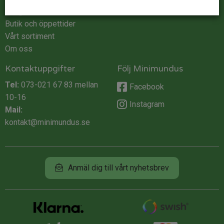
Integritet
Butik och öppettider
Vårt sortiment
Om oss
Kontaktuppgifter
Följ Minimundus
Tel:
073-021 67 83
mellan
Facebook
10-16
Instagram
Mail:
kontakt@minimundus.se
Anmäl dig till vårt nyhetsbrev