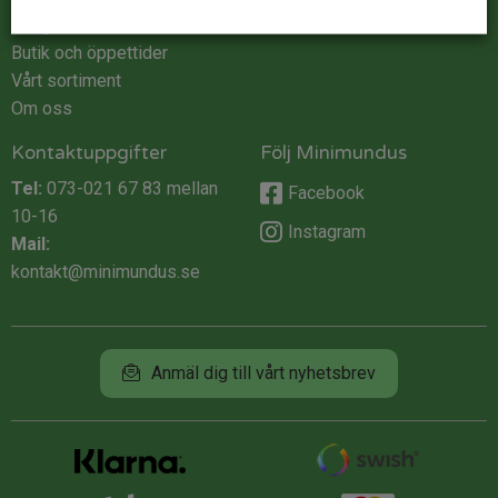
Integritet
Butik och öppettider
Vårt sortiment
Om oss
Kontaktuppgifter
Följ Minimundus
Tel:
073-021 67 83
mellan
Facebook
10-16
Instagram
Mail:
kontakt@minimundus.se
Anmäl dig till vårt nyhetsbrev