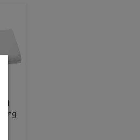
med
lsäng
m