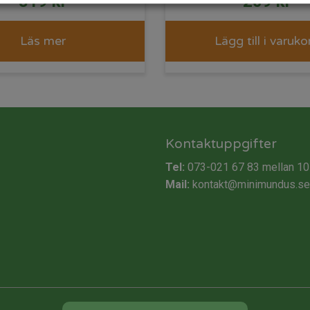
319
kr
209
kr
Läs mer
Lägg till i varuko
Kontaktuppgifter
Tel:
073-021 67 83
mellan 10
Mail:
kontakt@minimundus.se