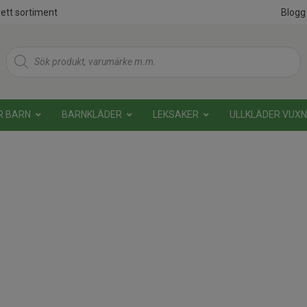
ett sortiment
Blogg
Products
search
R BARN
BARNKLÄDER
LEKSAKER
ULLKLÄDER VUX