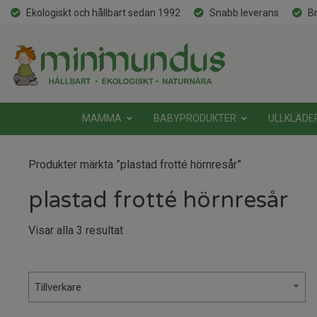
Ekologiskt och hållbart sedan 1992
Snabb leverans
Br
MAMMA
BABYPRODUKTER
ULLKLÄDE
Produkter märkta ”plastad frotté hörnresår”
plastad frotté hörnresår
Sortera
Visar alla 3 resultat
efter
senaste
Tillverkare