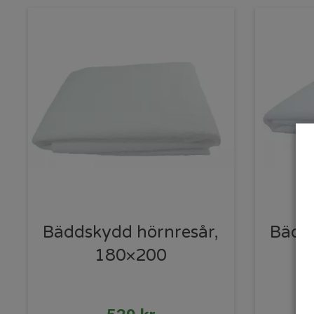
Bäddskydd hörnresår,
Bädds
180×200