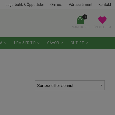
Lagerbutik & Öppettider
Om oss
Vårt sortiment
Kontakt
0
VARUKORG
ÖNSKELISTA
NA
HEM & FRITID
GÅVOR
OUTLET