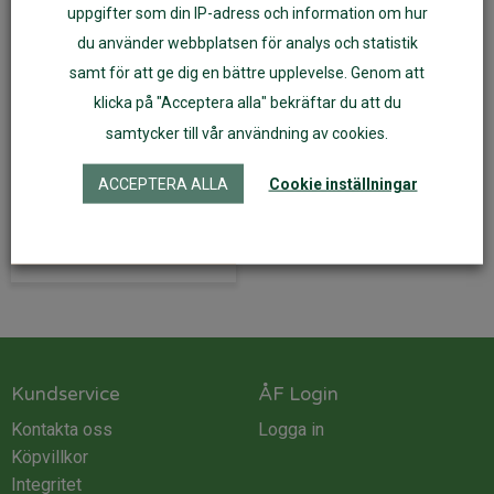
uppgifter som din IP-adress och information om hur
du använder webbplatsen för analys och statistik
samt för att ge dig en bättre upplevelse. Genom att
Midjebyxor av
klicka på "Acceptera alla" bekräftar du att du
ekovelour brun
samtycker till vår användning av cookies.
229
kr
ACCEPTERA ALLA
Cookie inställningar
Välj alternativ
Kundservice
ÅF Login
Kontakta oss
Logga in
Köpvillkor
Integritet