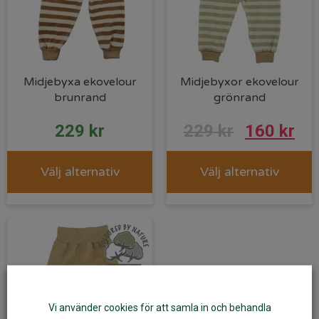
Midjebyxa ekovelour
Midjebyxor ekovelour
brunrand
grönrand
229
kr
229
kr
160
kr
Välj alternativ
Välj alternativ
Vi använder cookies för att samla in och behandla