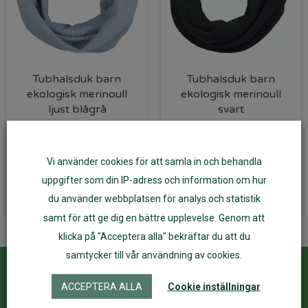
Tubhalsduk barn
Tubhalsduk barn
ekologisk merinoull
ekologisk merinoull
ljust blågrå
svart
189
kr
189
kr
Vi använder cookies för att samla in och behandla
Lägg till i varukorg
Läs mer
uppgifter som din IP-adress och information om hur
du använder webbplatsen för analys och statistik
samt för att ge dig en bättre upplevelse. Genom att
klicka på "Acceptera alla" bekräftar du att du
samtycker till vår användning av cookies.
Kundservice
ÅF Login
ACCEPTERA ALLA
Cookie inställningar
Kontakta oss
Logga in