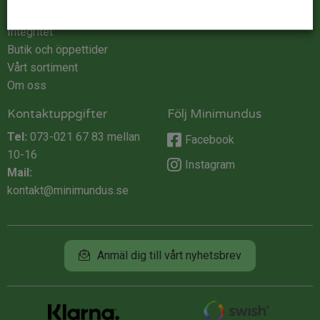
Köpvillkor
Integritet
Butik och öppettider
Vårt sortiment
Om oss
Kontaktuppgifter
Följ Minimundus
Tel:
073-021 67 83
mellan
Facebook
10-16
Instagram
Mail:
kontakt@minimundus.se
Anmäl dig till vårt nyhetsbrev