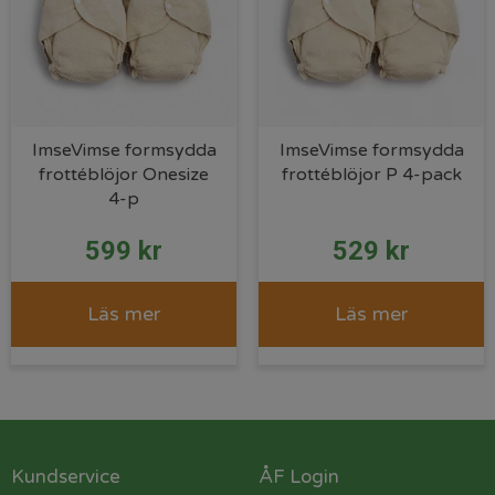
ImseVimse formsydda
ImseVimse formsydda
frottéblöjor Onesize
frottéblöjor P 4-pack
4-p
599
kr
529
kr
Läs mer
Läs mer
Kundservice
ÅF Login