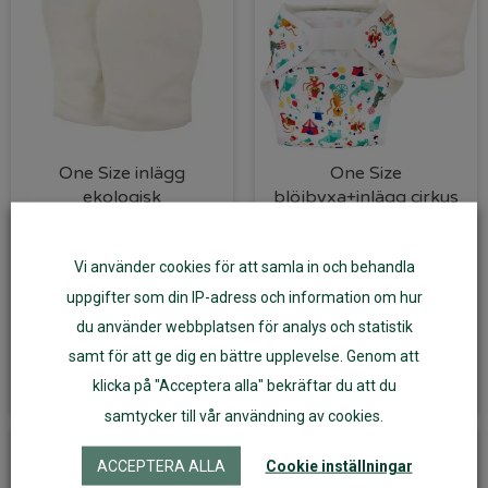
One Size inlägg
One Size
ekologisk
blöjbyxa+inlägg cirkus
bomullsjersey
ImseVimse
ImseVimse
Vi använder cookies för att samla in och behandla
169
kr
295
kr
uppgifter som din IP-adress och information om hur
du använder webbplatsen för analys och statistik
samt för att ge dig en bättre upplevelse. Genom att
Läs mer
Läs mer
klicka på "Acceptera alla" bekräftar du att du
samtycker till vår användning av cookies.
ACCEPTERA ALLA
Cookie inställningar