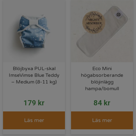
Blöjbyxa PUL-skal
Eco Mini
ImseVimse Blue Teddy
högabsorberande
– Medium (8-11 kg)
blöjinlägg
hampa/bomull
179
kr
84
kr
Läs mer
Läs mer