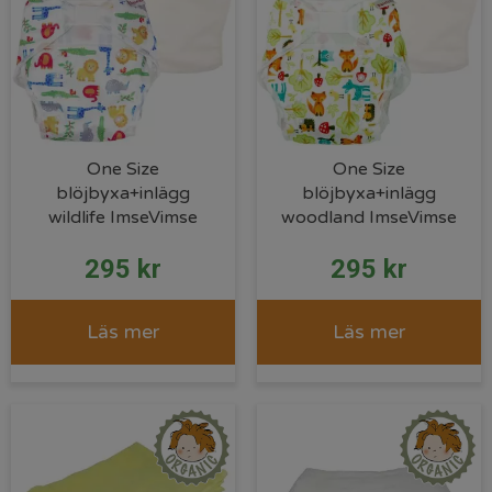
One Size
One Size
blöjbyxa+inlägg
blöjbyxa+inlägg
wildlife ImseVimse
woodland ImseVimse
295
kr
295
kr
Läs mer
Läs mer