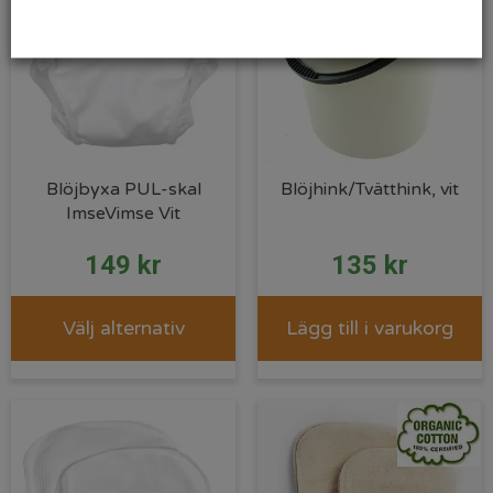
Blöjbyxa PUL-skal
Blöjhink/Tvätthink, vit
ImseVimse Vit
149
kr
135
kr
Välj alternativ
Lägg till i varukorg