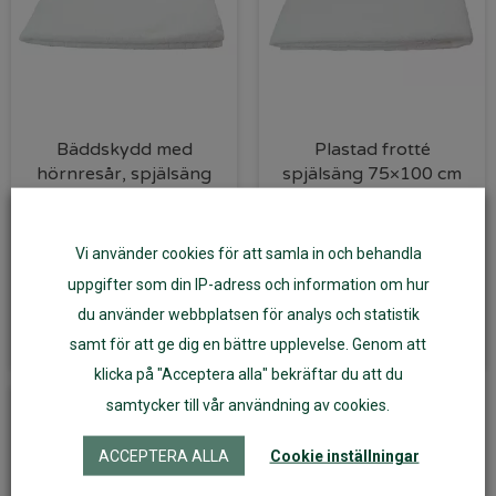
Bäddskydd med
Plastad frotté
hörnresår, spjälsäng
spjälsäng 75×100 cm
60×120 cm
209
kr
129
kr
Vi använder cookies för att samla in och behandla
uppgifter som din IP-adress och information om hur
Lägg till i varukorg
Läs mer
du använder webbplatsen för analys och statistik
samt för att ge dig en bättre upplevelse. Genom att
klicka på "Acceptera alla" bekräftar du att du
samtycker till vår användning av cookies.
ACCEPTERA ALLA
Cookie inställningar