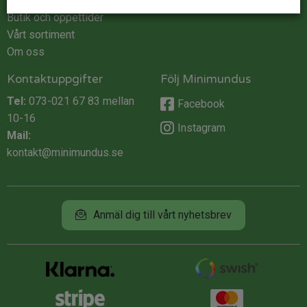
Integritet
Butik och öppettider
Vårt sortiment
Om oss
Kontaktuppgifter
Följ Minimundus
Tel:
073-021 67 83
mellan
Facebook
10-16
Instagram
Mail:
kontakt@minimundus.se
Anmäl dig till vårt nyhetsbrev