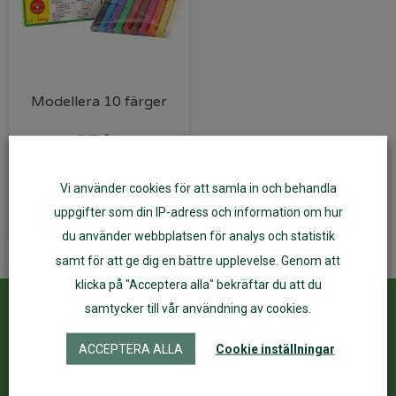
Modellera 10 färger
85
kr
Vi använder cookies för att samla in och behandla
Läs mer
uppgifter som din IP-adress och information om hur
du använder webbplatsen för analys och statistik
samt för att ge dig en bättre upplevelse. Genom att
klicka på "Acceptera alla" bekräftar du att du
samtycker till vår användning av cookies.
Kundservice
ÅF Login
ACCEPTERA ALLA
Cookie inställningar
Kontakta oss
Logga in
Köpvillkor