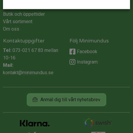
Integritet
Butik och öppettider
Vårt sortiment
Om oss
Kontaktuppgifter
Följ Minimundus
Tel:
073-021 67 83
mellan
Facebook
10-16
Instagram
Mail:
kontakt@minimundus.se
Anmäl dig till vårt nyhetsbrev