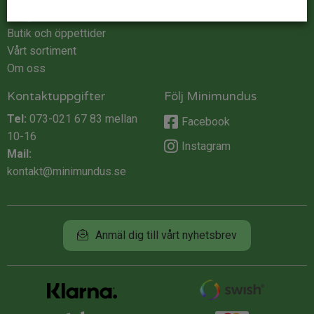
Integritet
Butik och öppettider
Vårt sortiment
Om oss
Kontaktuppgifter
Följ Minimundus
Tel:
073-021 67 83
mellan
Facebook
10-16
Instagram
Mail:
kontakt@minimundus.se
Anmäl dig till vårt nyhetsbrev