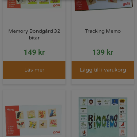
Memory Bondgård 32
Tracking Memo
bitar
149
kr
139
kr
Läs mer
Lägg till i varukorg