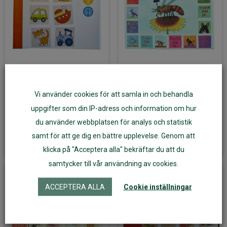
Mitt första memory 16
Arg som ett Bi Memo
bitar GOKI
Vi använder cookies för att samla in och behandla
129
kr
145
kr
uppgifter som din IP-adress och information om hur
du använder webbplatsen för analys och statistik
Läs mer
Lägg till i varukorg
samt för att ge dig en bättre upplevelse. Genom att
klicka på "Acceptera alla" bekräftar du att du
samtycker till vår användning av cookies.
ACCEPTERA ALLA
Cookie inställningar