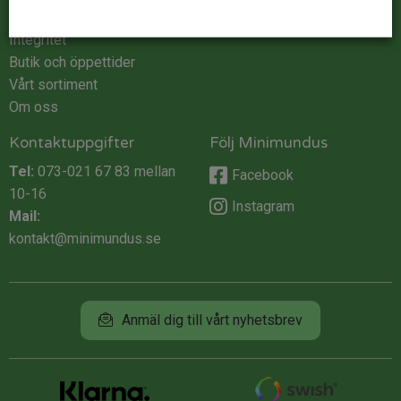
Köpvillkor
Integritet
Butik och öppettider
Vårt sortiment
Om oss
Kontaktuppgifter
Följ Minimundus
Tel:
073-021 67 83
mellan
Facebook
10-16
Instagram
Mail:
kontakt@minimundus.se
Anmäl dig till vårt nyhetsbrev