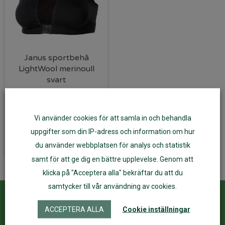
Janus sportbehå
LightWool merinoull
svart
479
kr
Vi använder cookies för att samla in och behandla
Välj alternativ
uppgifter som din IP-adress och information om hur
du använder webbplatsen för analys och statistik
samt för att ge dig en bättre upplevelse. Genom att
klicka på "Acceptera alla" bekräftar du att du
samtycker till vår användning av cookies.
Kundservice
ÅF Login
ACCEPTERA ALLA
Cookie inställningar
Kontakta oss
Logga in