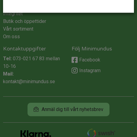
Köpvillkor
Integritet
Butik och öppettider
Vårt sortiment
Om oss
Kontaktuppgifter
Följ Minimundus
Tel:
073-021 67 83
mellan
Facebook
10-16
Instagram
Mail:
kontakt@minimundus.se
Anmäl dig till vårt nyhetsbrev