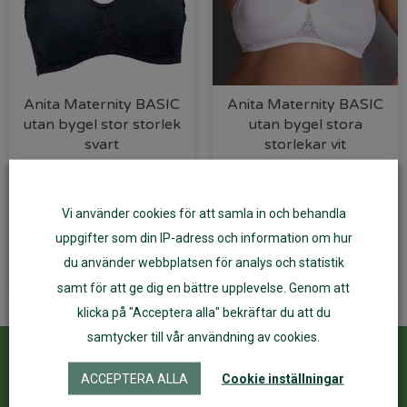
Anita Maternity BASIC
Anita Maternity BASIC
utan bygel stor storlek
utan bygel stora
svart
storlekar vit
749
kr
749
kr
Vi använder cookies för att samla in och behandla
Välj alternativ
Välj alternativ
uppgifter som din IP-adress och information om hur
du använder webbplatsen för analys och statistik
samt för att ge dig en bättre upplevelse. Genom att
klicka på "Acceptera alla" bekräftar du att du
samtycker till vår användning av cookies.
Kundservice
ÅF Login
ACCEPTERA ALLA
Cookie inställningar
Kontakta oss
Logga in