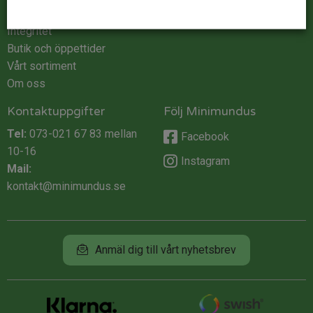
Köpvillkor
Integritet
Butik och öppettider
Vårt sortiment
Om oss
Kontaktuppgifter
Följ Minimundus
Tel:
073-021 67 83
mellan
Facebook
10-16
Instagram
Mail:
kontakt@minimundus.se
Anmäl dig till vårt nyhetsbrev