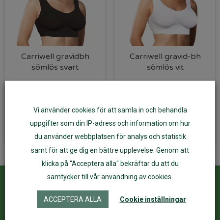
Carriwell gravidbh
Carriwell gravid-bh
sömlös svart
sömlös vit
209
kr
209
kr
Vi använder cookies för att samla in och behandla
Välj alternativ
Välj alternativ
uppgifter som din IP-adress och information om hur
du använder webbplatsen för analys och statistik
samt för att ge dig en bättre upplevelse. Genom att
klicka på "Acceptera alla" bekräftar du att du
samtycker till vår användning av cookies.
Kundservice
ÅF Login
ACCEPTERA ALLA
Cookie inställningar
Kontakta oss
Logga in
Köpvillkor