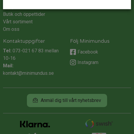
Integritet
Butik och öppettider
Vårt sortiment
Om oss
Kontaktuppgifter
Följ Minimundus
Tel:
073-021 67 83
mellan
Facebook
10-16
Instagram
Mail:
kontakt@minimundus.se
Anmäl dig till vårt nyhetsbrev