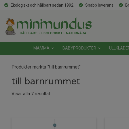
Ekologiskt och hållbart sedan 1992
Snabb leverans
Br
MAMMA
BABYPRODUKTER
ULLKLÄDE
Produkter märkta ”till barnrummet”
till barnrummet
Sortera
Visar alla 7 resultat
efter
senaste