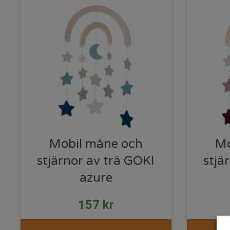
Mobil måne och
Mo
stjärnor av trä GOKI
stjä
azure
157
kr