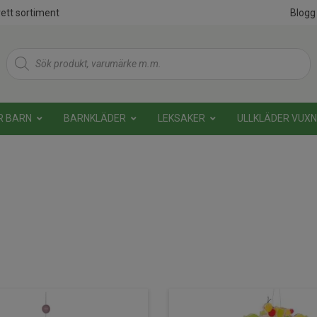
ett sortiment
Blogg
Products
search
R BARN
BARNKLÄDER
LEKSAKER
ULLKLÄDER VUX