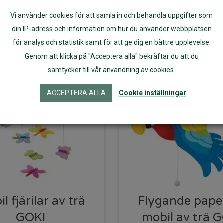
ägg till i varukorg
Läs mer
Vi använder cookies för att samla in och behandla uppgifter som
din IP-adress och information om hur du använder webbplatsen
för analys och statistik samt för att ge dig en bättre upplevelse.
Genom att klicka på "Acceptera alla" bekräftar du att du
samtycker till vår användning av cookies.
ACCEPTERA ALLA
Cookie inställningar
l fjärilar av trä
Flygande pape
GOKI
mobil av trä 