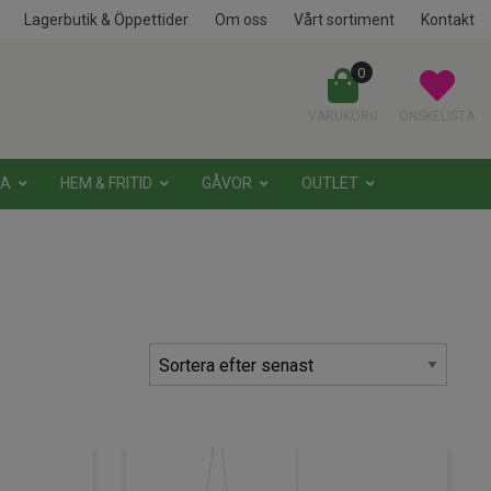
Lagerbutik & Öppettider
Om oss
Vårt sortiment
Kontakt
0
VARUKORG
ÖNSKELISTA
NA
HEM & FRITID
GÅVOR
OUTLET