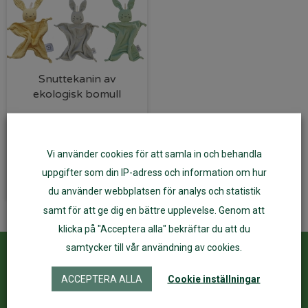
Snuttekanin av
ekologisk bomull
199
kr
Vi använder cookies för att samla in och behandla
Välj alternativ
uppgifter som din IP-adress och information om hur
du använder webbplatsen för analys och statistik
samt för att ge dig en bättre upplevelse. Genom att
klicka på "Acceptera alla" bekräftar du att du
samtycker till vår användning av cookies.
Kundservice
ÅF Login
ACCEPTERA ALLA
Cookie inställningar
Kontakta oss
Logga in
Köpvillkor