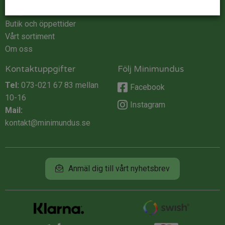
Integritet
Butik och öppettider
Vårt sortiment
Om oss
Kontaktuppgifter
Följ Minimundus
Tel:
073-021 67 83
mellan
Facebook
10-16
Instagram
Mail:
kontakt@minimundus.se
Anmäl dig till vårt nyhetsbrev