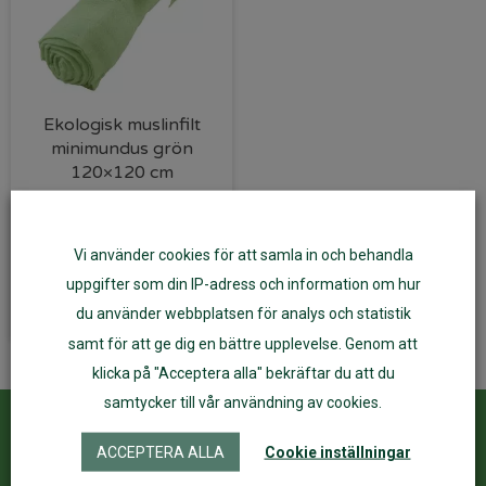
Ekologisk muslinfilt
minimundus grön
120×120 cm
Det
Det
158
kr
127
kr
Vi använder cookies för att samla in och behandla
ursprungliga
nuvarande
Lägg till i varukorg
uppgifter som din IP-adress och information om hur
priset
priset
du använder webbplatsen för analys och statistik
var:
är:
samt för att ge dig en bättre upplevelse. Genom att
158 kr.
127 kr.
klicka på "Acceptera alla" bekräftar du att du
samtycker till vår användning av cookies.
Kundservice
ÅF Login
ACCEPTERA ALLA
Cookie inställningar
Kontakta oss
Logga in