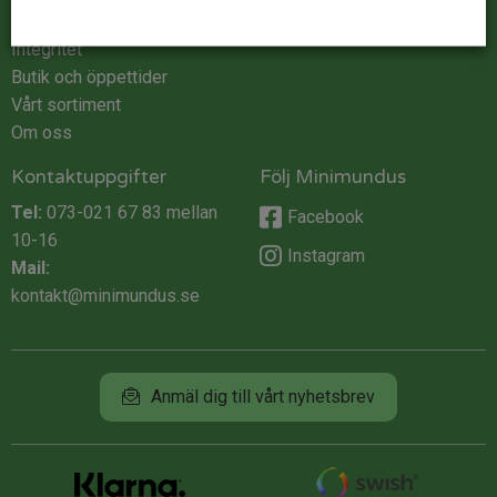
Köpvillkor
Integritet
Butik och öppettider
Vårt sortiment
Om oss
Kontaktuppgifter
Följ Minimundus
Tel:
073-021 67 83
mellan
Facebook
10-16
Instagram
Mail:
kontakt@minimundus.se
Anmäl dig till vårt nyhetsbrev