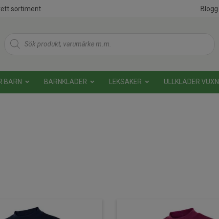
ett sortiment
Blogg
Products
search
R BARN
BARNKLÄDER
LEKSAKER
ULLKLÄDER VUX