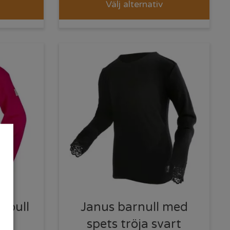
Välj alternativ
inoull
Janus barnull med
öd
spets tröja svart