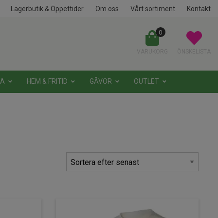
Lagerbutik & Öppettider
Om oss
Vårt sortiment
Kontakt
0
VARUKORG
ÖNSKELISTA
NA
HEM & FRITID
GÅVOR
OUTLET