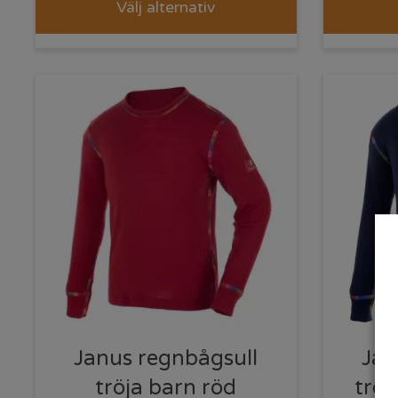
Välj alternativ
Janus regnbågsull
Jan
tröja barn röd
tröj