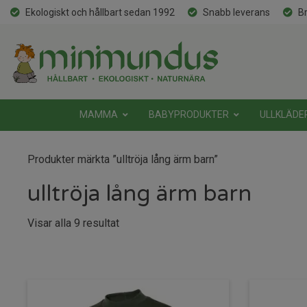
Ekologiskt och hållbart sedan 1992
Snabb leverans
Br
MAMMA
BABYPRODUKTER
ULLKLÄDE
Produkter märkta ”ulltröja lång ärm barn”
ulltröja lång ärm barn
Sortera
Visar alla 9 resultat
efter
senaste