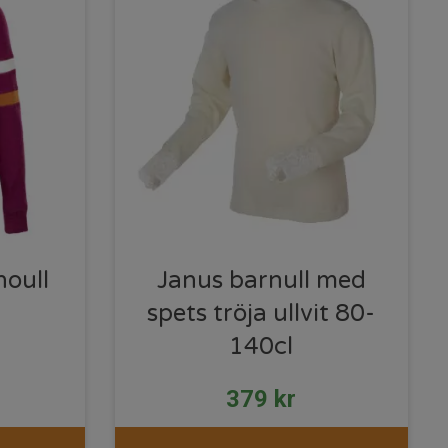
oull
Janus barnull med
spets tröja ullvit 80-
140cl
379
kr