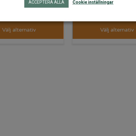
ACCEPTERA ALLA
Cookie inställningar
369
kr
315
kr
268
Välj alternativ
Välj alternativ