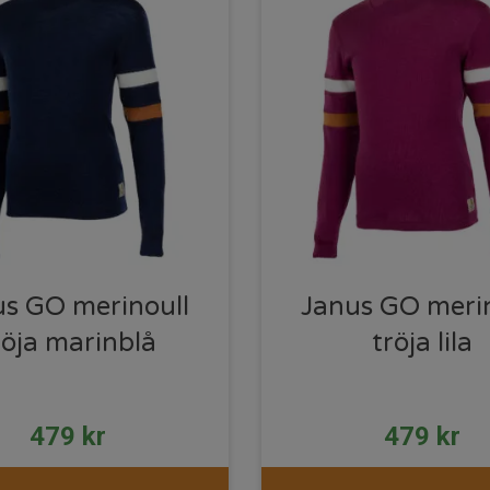
us GO merinoull
Janus GO merin
röja marinblå
tröja lila
479
kr
479
kr