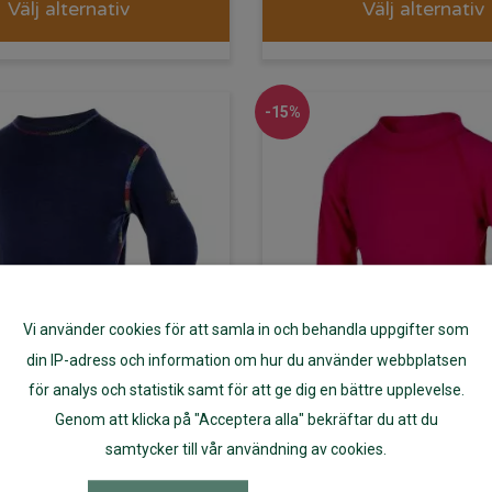
Välj alternativ
Välj alternativ
-15%
Vi använder cookies för att samla in och behandla uppgifter som
din IP-adress och information om hur du använder webbplatsen
för analys och statistik samt för att ge dig en bättre upplevelse.
Genom att klicka på "Acceptera alla" bekräftar du att du
us regnbågsull
Janus tröja mer
samtycker till vår användning av cookies.
a barn marinblå
barn hallonr