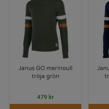
Janus GO merinoull
Jan
tröja grön
t
479
kr