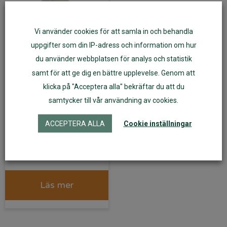
Vi använder cookies för att samla in och behandla
uppgifter som din IP-adress och information om hur
du använder webbplatsen för analys och statistik
samt för att ge dig en bättre upplevelse. Genom att
klicka på "Acceptera alla" bekräftar du att du
Amningsinlägg
samtycker till vår användning av cookies.
ekologisk
bomullsflanell oblekt 3
ACCEPTERA ALLA
Cookie inställningar
par
215
kr
Läs mer