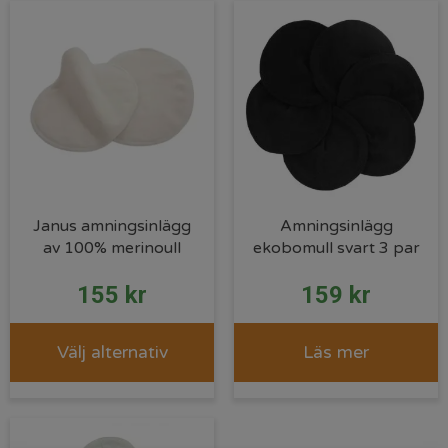
Janus amningsinlägg
Amningsinlägg
av 100% merinoull
ekobomull svart 3 par
155
kr
159
kr
Välj alternativ
Läs mer