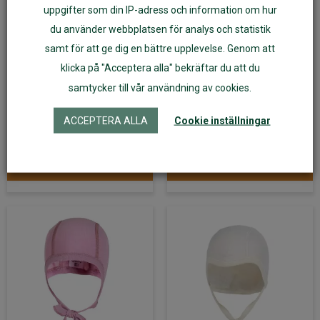
uppgifter som din IP-adress och information om hur
du använder webbplatsen för analys och statistik
samt för att ge dig en bättre upplevelse. Genom att
Babymössa Janus
Babymössa Janus
babyull LightWool
babyull LightWool blå
klicka på "Acceptera alla" bekräftar du att du
grön
samtycker till vår användning av cookies.
179
kr
179
kr
ACCEPTERA ALLA
Cookie inställningar
Välj alternativ
Välj alternativ