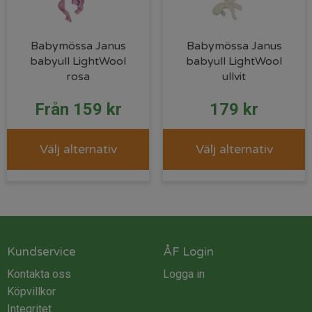
Babymössa Janus
Babymössa Janus
babyull LightWool
babyull LightWool
rosa
ullvit
Från
159
kr
179
kr
Välj alternativ
Välj alternativ
Kundservice
ÅF Login
Kontakta oss
Logga in
Köpvillkor
Integritet