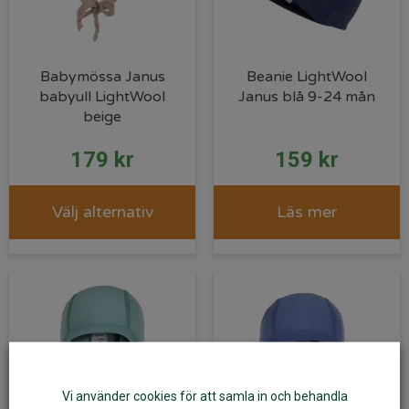
Babymössa Janus
Beanie LightWool
babyull LightWool
Janus blå 9-24 mån
beige
179
kr
159
kr
Välj alternativ
Läs mer
Vi använder cookies för att samla in och behandla