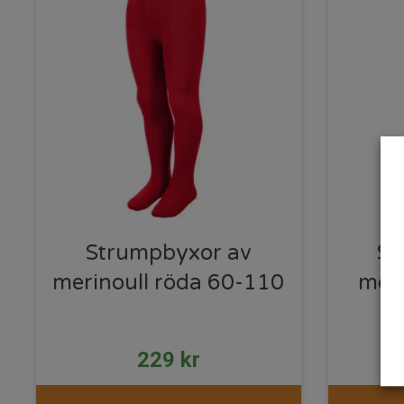
Strumpbyxor av
St
merinoull röda 60-110
meri
229
kr