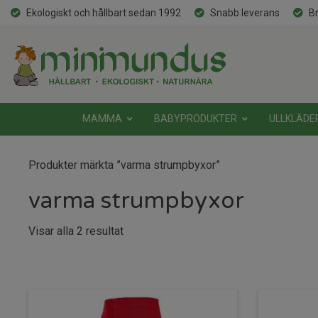
Ekologiskt och hållbart sedan 1992
Snabb leverans
Br
MAMMA
BABYPRODUKTER
ULLKLÄDE
Produkter märkta ”varma strumpbyxor”
varma strumpbyxor
Sortera
Visar alla 2 resultat
efter
senaste