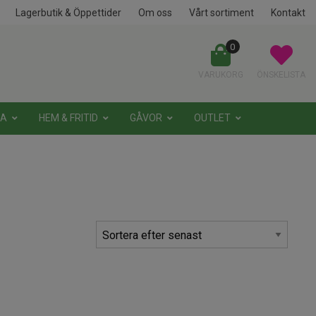
Lagerbutik & Öppettider
Om oss
Vårt sortiment
Kontakt
0
VARUKORG
ÖNSKELISTA
NA
HEM & FRITID
GÅVOR
OUTLET