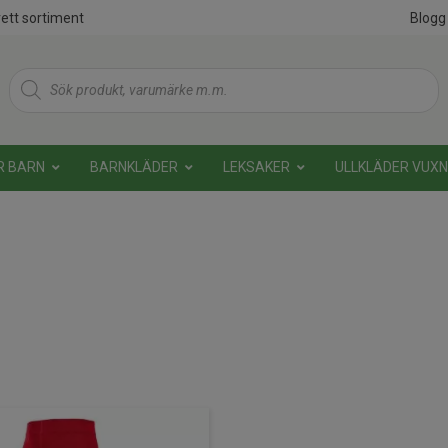
ett sortiment
Blogg
Products
search
R BARN
BARNKLÄDER
LEKSAKER
ULLKLÄDER VUX