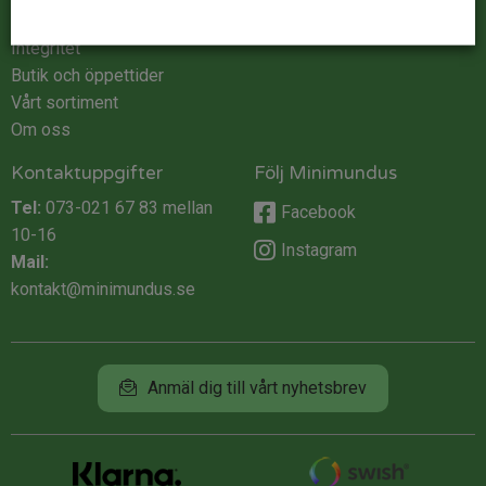
Köpvillkor
Integritet
Butik och öppettider
Vårt sortiment
Om oss
Kontaktuppgifter
Följ Minimundus
Tel:
073-021 67 83
mellan
Facebook
10-16
Instagram
Mail:
kontakt@minimundus.se
Anmäl dig till vårt nyhetsbrev