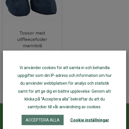
Tossor med
ullfleecefoder
marinblå
345
kr
Vi använder cookies för att samla in och behandla
Välj alternativ
uppgifter som din IP-adress och information om hur
du använder webbplatsen för analys och statistik
samt för att ge dig en bättre upplevelse. Genom att
klicka på "Acceptera alla" bekräftar du att du
samtycker till vår användning av cookies.
Kundservice
ÅF Login
ACCEPTERA ALLA
Cookie inställningar
Kontakta oss
Logga in