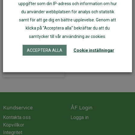
uppgifter som din IP-adress och information om hur
du använder webbplatsen för analys och statistik
samt för att ge dig en bättre upplevelse. Genom att
Babyfilt av ullfleece
klicka på "Acceptera alla" bekräftar du att du
ullvit 70 x 100 cm
samtycker till vår användning av cookies.
289
kr
ACCEPTERA ALLA
Cookie inställningar
Läs mer
Kundservice
ÅF Login
Kontakta oss
Logga in
Köpvillkor
Integritet