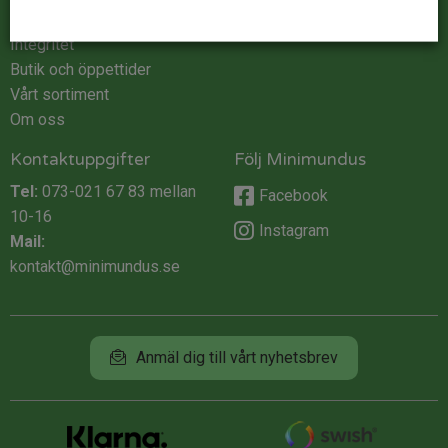
Köpvillkor
Integritet
Butik och öppettider
Vårt sortiment
Om oss
Kontaktuppgifter
Följ Minimundus
Tel:
073-021 67 83
mellan
Facebook
10-16
Instagram
Mail:
kontakt@minimundus.se
Anmäl dig till vårt nyhetsbrev