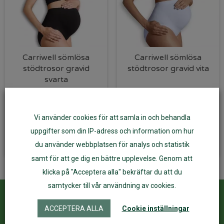
Carriwell sömlösa
Carriwell sömlösa
stödtrosor gravid
stödtrosor gravid vita
svarta
248
kr
189
kr
Vi använder cookies för att samla in och behandla
Välj alternativ
Välj alternativ
uppgifter som din IP-adress och information om hur
du använder webbplatsen för analys och statistik
samt för att ge dig en bättre upplevelse. Genom att
klicka på "Acceptera alla" bekräftar du att du
samtycker till vår användning av cookies.
Kundservice
ÅF Login
ACCEPTERA ALLA
Cookie inställningar
Kontakta oss
Logga in