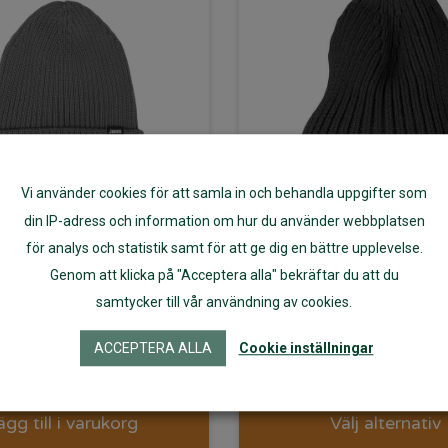
Vi använder cookies för att samla in och behandla uppgifter som
din IP-adress och information om hur du använder webbplatsen
för analys och statistik samt för att ge dig en bättre upplevelse.
s mössa av 100%
Janus Design
Genom att klicka på "Acceptera alla" bekräftar du att du
samtycker till vår användning av cookies.
inoull – Classic
mössa svar
ACCEPTERA ALLA
Cookie inställningar
529
kr
349
kr
ägg till i varukorg
Välj alternativ