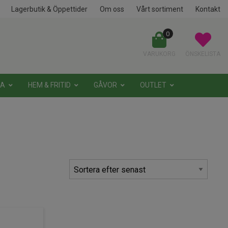
Lagerbutik & Öppettider
Om oss
Vårt sortiment
Kontakt
0
VARUKORG
ÖNSKELISTA
NA
HEM & FRITID
GÅVOR
OUTLET