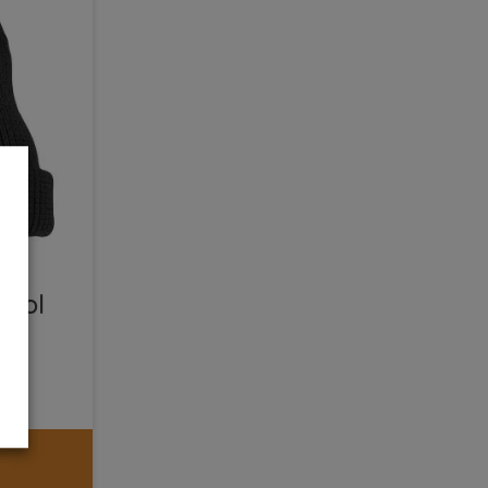
Wool
t