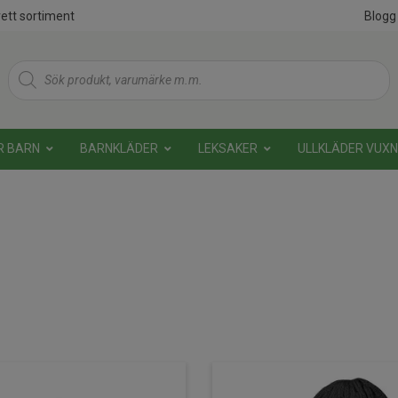
ett sortiment
Blogg
Products
search
R BARN
BARNKLÄDER
LEKSAKER
ULLKLÄDER VUX