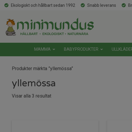
Ekologiskt och hållbart sedan 1992
Snabb leverans
Br
MAMMA
BABYPRODUKTER
ULLKLÄDE
Produkter märkta ”yllemössa”
yllemössa
Sortera
Visar alla 3 resultat
efter
senaste