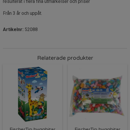
resulterat i flera fina utmärkelser och priser
Från 3 år och uppåt.
Artikelnr:
52088
Relaterade produkter
FischerTip byggbitar
FischerTip byggbitar