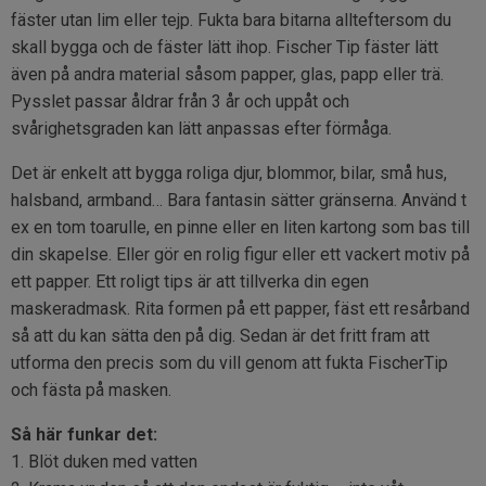
fäster utan lim eller tejp. Fukta bara bitarna allteftersom du
skall bygga och de fäster lätt ihop. Fischer Tip fäster lätt
även på andra material såsom papper, glas, papp eller trä.
Pysslet passar åldrar från 3 år och uppåt och
svårighetsgraden kan lätt anpassas efter förmåga.
Det är enkelt att bygga roliga djur, blommor, bilar, små hus,
halsband, armband… Bara fantasin sätter gränserna. Använd t
ex en tom toarulle, en pinne eller en liten kartong som bas till
din skapelse. Eller gör en rolig figur eller ett vackert motiv på
ett papper. Ett roligt tips är att tillverka din egen
maskeradmask. Rita formen på ett papper, fäst ett resårband
så att du kan sätta den på dig. Sedan är det fritt fram att
utforma den precis som du vill genom att fukta FischerTip
och fästa på masken.
Så här funkar det:
1. Blöt duken med vatten