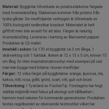
Material:
Byggbitar tillverkade av potatisstärkelse färgade
med livsmedelsfärg. Stärkelsen kommer från potatis från
tyska gårdar. De medföljande verktygen är tillverkade av
100% biologiskt nedbrytbar bioplast. Materialet är helt
giftfritt men inte avsett för att ätas. Färgen är naturlig
livsmedelsfärg. Levereras i kartong av återvunnet papper.
Produkten är CE-märkt.
Innehåll i asken:
Ca 170 st byggbitar ca 3 cm långa, 1
skärverktyg och 1 fuktduk. Asken är 12 x 13 x 5 cm, kniven 15
cm lång. En liten inspirationsbroschyr med exempel på vad
man kan bygga med bitarna i boxen medföljer.
Färger:
12 olika färger på byggbitarna: orange, ljusrosa, lila,
turkos, rött, rosa, grått, grönt, svart, vitt, gult och brunt.
Tillverkning:
I Tyskland av FischerTip. Företagets har högt
ställda miljömål med fokus på ekologi och hållbarhet i
harmoni med naturen för kommande generationer. Produkten
testas regelbundet av oberoende testinstitut vilket har