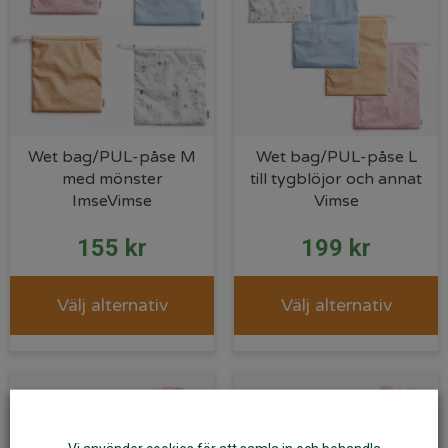
Wet bag/PUL-påse M
Wet bag/PUL-påse L
med mönster
till tygblöjor och annat
ImseVimse
Vimse
155
kr
199
kr
Välj alternativ
Välj alternativ