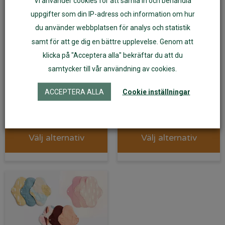
Vi använder cookies för att samla in och behandla
uppgifter som din IP-adress och information om hur
du använder webbplatsen för analys och statistik
samt för att ge dig en bättre upplevelse. Genom att
klicka på "Acceptera alla" bekräftar du att du
samtycker till vår användning av cookies.
ImseVimse Classic
ImseVimse Classic
trosskydd 3-pack
tygbindor natt 3-pack
ACCEPTERA ALLA
Cookie inställningar
225
kr
299
kr
Välj alternativ
Välj alternativ