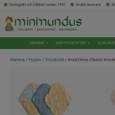
Ekologiskt och hållbart sedan 1992
Snabb leverans
Br
MAMMA
BABYPRODUKTER
ULLKLÄDE
Mamma
/
Hygien
/
Trosskydd
/ ImseVimse Classic tross