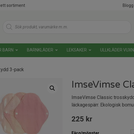
ett sortiment
Blogg
Products
search
R BARN
BARNKLÄDER
LEKSAKER
ULLKLÄDER VUX
kydd 3-pack
ImseVimse Cl
ImseVimse Classic trosskydd.
läckagespärr. Ekologisk bomul
225
kr
Färg/mönster