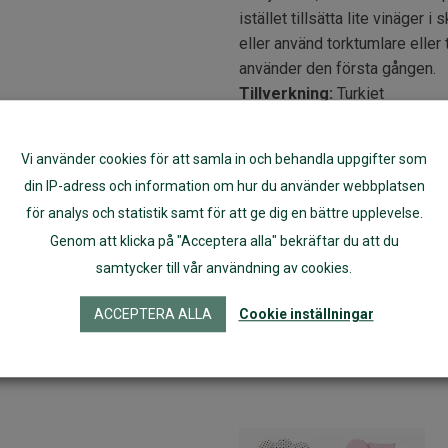
istället tillsätta lite vinäger i
eller använd torktumlare eller
använder den första gången.
Tillverkning:
Turkiet
3 st per förpackning
Vi använder cookies för att samla in och behandla uppgifter som
Tips:
Köp så många bindor att 
din IP-adress och information om hur du använder webbplatsen
paket dagbindor (12 st), 2 pak
för analys och statistik samt för att ge dig en bättre upplevelse.
en mensperiod.
Genom att klicka på "Acceptera alla" bekräftar du att du
I ImseVimses snygga wet bags 
samtycker till vår användning av cookies.
kommer hem.
ACCEPTERA ALLA
Cookie inställningar
Artikelnr:
14072