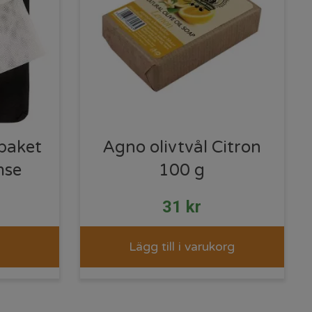
paket
Agno olivtvål Citron
mse
100 g
31
kr
Lägg till i varukorg