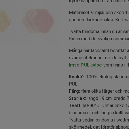
tryckknapparna för att hålla de
Materialet är mjuk och skön 10
gör dem läckagesäkra. Kort sa
Tvätta bindorna innan du anv
Sidan med de synliga sömmarn
Många har tacksamt berättat at
svampinfektioner när de bytt 
Imse PUL-påse
som finns i fl
Kvalité:
100% ekologisk bomull
PUL
Färg:
flera olika färger och m
Storlek:
längd 19 cm, bredd 
Tvätt:
60-90°C. Det är enkelt a
bindorna ur och läggs i kallt v
Tvätta sedan bindorna i tvättm
sköljmedel, det förstör absorp