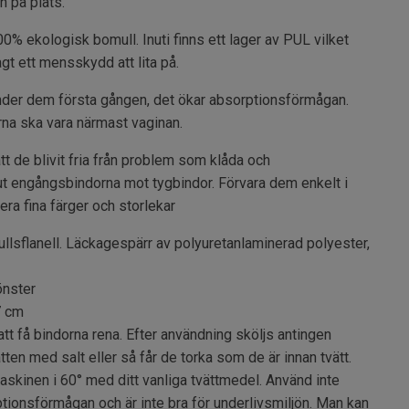
n på plats.
0% ekologisk bomull. Inuti finns ett lager av PUL vilket
gt ett mensskydd att lita på.
änder dem första gången, det ökar absorptionsförmågan.
a ska vara närmast vaginan.
t de blivit fria från problem som klåda och
ut engångsbindorna mot tygbindor. Förvara dem enkelt i
era fina färger och storlekar
sflanell. Läckagespärr av polyuretanlaminerad polyester,
önster
7 cm
tt få bindorna rena. Efter användning sköljs antingen
atten med salt eller så får de torka som de är innan tvätt.
askinen i 60° med ditt vanliga tvättmedel. Använd inte
tionsförmågan och är inte bra för underlivsmiljön. Man kan