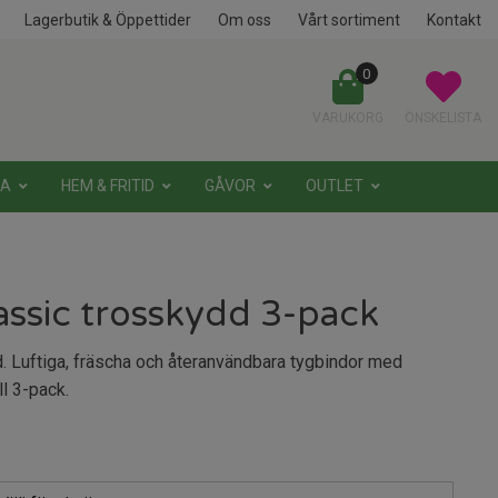
Lagerbutik & Öppettider
Om oss
Vårt sortiment
Kontakt
0
VARUKORG
ÖNSKELISTA
NA
HEM & FRITID
GÅVOR
OUTLET
assic trosskydd 3-pack
 Luftiga, fräscha och återanvändbara tygbindor med
l 3-pack.