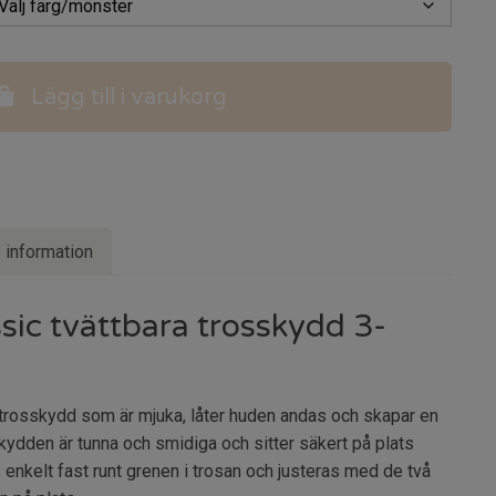
Lägg till i varukorg
e information
sic tvättbara trosskydd 3-
trosskydd som är mjuka, låter huden andas och skapar en
kydden är tunna och smidiga och sitter säkert på plats
 enkelt fast runt grenen i trosan och justeras med de två