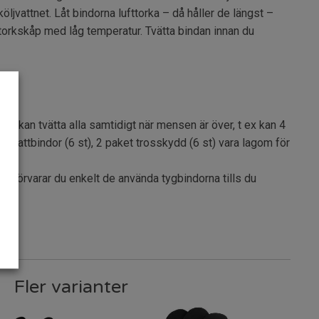
 sköljvattnet. Låt bindorna lufttorka – då håller de längst –
 torkskåp med låg temperatur. Tvätta bindan innan du
du kan tvätta alla samtidigt när mensen är över, t ex kan 4
et nattbindor (6 st), 2 paket trosskydd (6 st) vara lagom för
förvarar du enkelt de använda tygbindorna tills du
Fler varianter