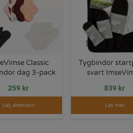
eVimse Classic
Tygbindor start
ndor dag 3-pack
svart ImseVi
259
kr
839
kr
Välj alternativ
Läs mer