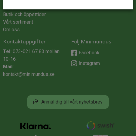
Integritet
Butik och öppettider
Vårt sortiment
Om oss
Kontaktuppgifter
Följ Minimundus
Tel:
073-021 67 83
mellan
Facebook
10-16
Instagram
Mail:
kontakt@minimundus.se
Anmäl dig till vårt nyhetsbrev