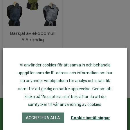
Bärsjal av ekobomull
5,5 randig
525
kr
420
kr
Vi använder cookies för att samla in och behandla
Välj alternativ
uppgifter som din IP-adress och information om hur
du använder webbplatsen för analys och statistik
samt för att ge dig en bättre upplevelse. Genom att
klicka på "Acceptera alla" bekräftar du att du
samtycker till vår användning av cookies.
Kundservice
ÅF Login
ACCEPTERA ALLA
Cookie inställningar
Kontakta oss
Logga in
Köpvillkor