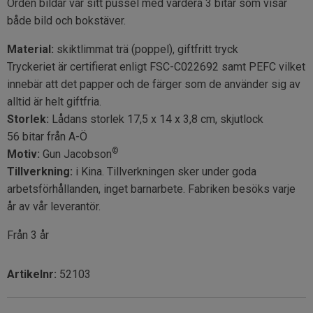
Orden bildar var sitt pussel med vardera 3 bitar som visar
både bild och bokstäver.
Material:
skiktlimmat trä (poppel), giftfritt tryck
Tryckeriet är certifierat enligt FSC-C022692 samt PEFC vilket
innebär att det papper och de färger som de använder sig av
alltid är helt giftfria.
Storlek:
Lådans storlek 17,5 x 14 x 3,8 cm, skjutlock
56 bitar från A-Ö
©
Motiv:
Gun Jacobson
Tillverkning:
i Kina. Tillverkningen sker under goda
arbetsförhållanden, inget barnarbete. Fabriken besöks varje
år av vår leverantör.
Från 3 år
Artikelnr:
52103