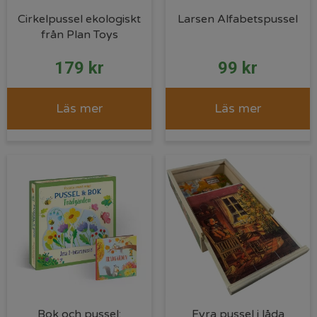
Cirkelpussel ekologiskt
Larsen Alfabetspussel
från Plan Toys
179
kr
99
kr
Läs mer
Läs mer
Bok och pussel:
Fyra pussel i låda