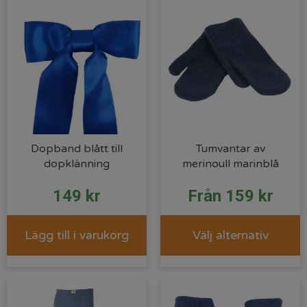
Dopband blått till
Tumvantar av
dopklänning
merinoull marinblå
149
kr
Från
159
kr
Lägg till i varukorg
Välj alternativ