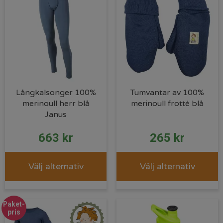
Långkalsonger 100%
Tumvantar av 100%
merinoull herr blå
merinoull frotté blå
Janus
663
kr
265
kr
Välj alternativ
Välj alternativ
Paket-
pris