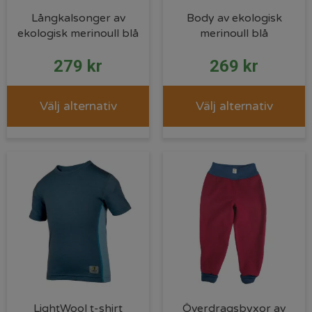
Långkalsonger av
Body av ekologisk
ekologisk merinoull blå
merinoull blå
279
kr
269
kr
Välj alternativ
Välj alternativ
LightWool t-shirt
Överdragsbyxor av