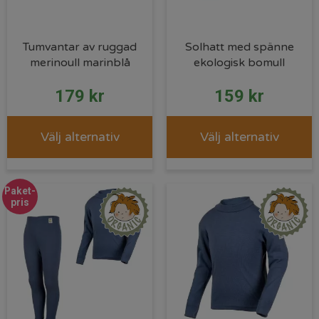
Tumvantar av ruggad
Solhatt med spänne
merinoull marinblå
ekologisk bomull
179
kr
159
kr
Välj alternativ
Välj alternativ
Paket-
pris