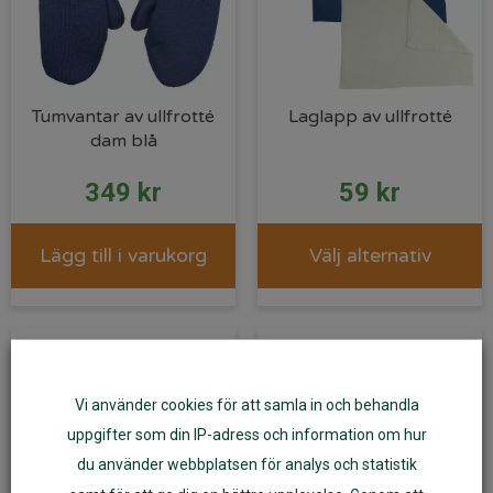
Tumvantar av ullfrotté
Laglapp av ullfrotté
dam blå
349
kr
59
kr
Lägg till i varukorg
Välj alternativ
Vi använder cookies för att samla in och behandla
uppgifter som din IP-adress och information om hur
du använder webbplatsen för analys och statistik