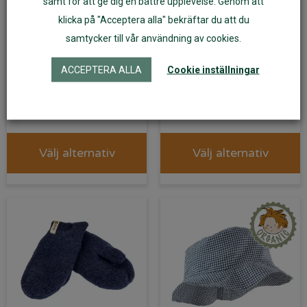
samt för att ge dig en bättre upplevelse. Genom att
klicka på "Acceptera alla" bekräftar du att du
samtycker till vår användning av cookies.
Babystrumpor av
Ullfrottéjacka blå
merinoull 2-pack
ACCEPTERA ALLA
Cookie inställningar
blå/ullvita
129
kr
519
kr
Välj alternativ
Välj alternativ