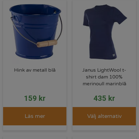
Hink av metall blå
Janus LightWool t-
shirt dam 100%
merinoull marinblå
159
kr
435
kr
Läs mer
Välj alternativ