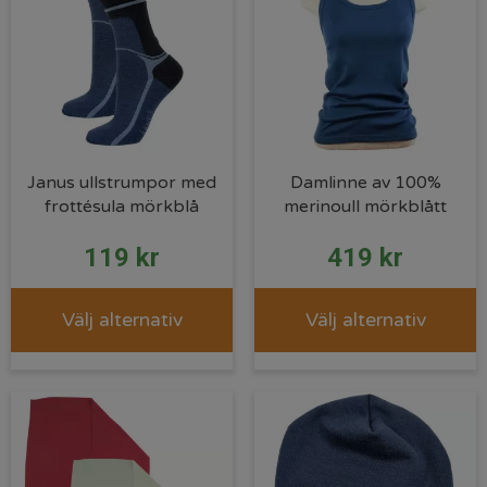
Janus ullstrumpor med
Damlinne av 100%
frottésula mörkblå
merinoull mörkblått
119
kr
419
kr
Välj alternativ
Välj alternativ