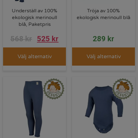
Underställ av 100%
Tröja av 100%
ekologisk merinoull
ekologisk merinoull blå
blå, Paketpris
Det
Det
568
kr
525
kr
289
kr
ursprungliga
nuvarande
Välj alternativ
Välj alternativ
priset
priset
var:
är:
568 kr.
525 kr.