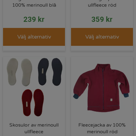
100% merinoull blå
ullfleece röd
239
kr
359
kr
Välj alternativ
Välj alternativ
Skosulor av merinoull
Fleecejacka av 100%
ullfleece
merinoull röd