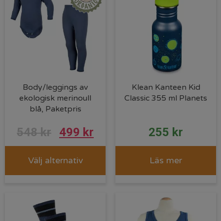
Body/leggings av
Klean Kanteen Kid
ekologisk merinoull
Classic 355 ml Planets
blå, Paketpris
Det
Det
548
kr
499
kr
255
kr
ursprungliga
nuvarande
Välj alternativ
Läs mer
priset
priset
var:
är:
548 kr.
499 kr.