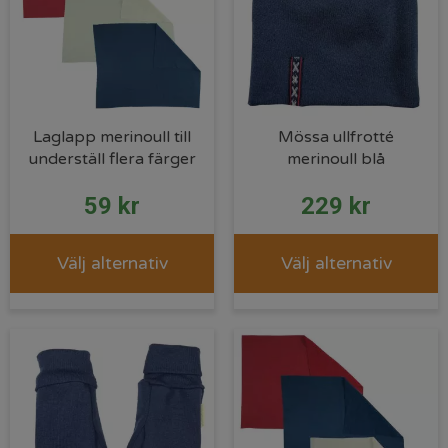
Laglapp merinoull till
Mössa ullfrotté
underställ flera färger
merinoull blå
59
kr
229
kr
Välj alternativ
Välj alternativ