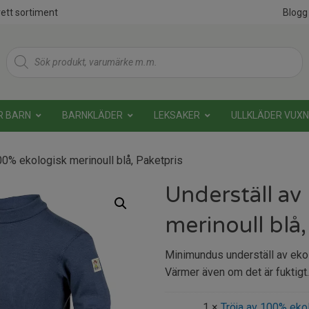
ett sortiment
Blogg
Products
search
R BARN
BARNKLÄDER
LEKSAKER
ULLKLÄDER VUX
00% ekologisk merinoull blå, Paketpris
Underställ av
merinoull blå,
Minimundus underställ av ekol
Värmer även om det är fuktigt
1 ×
Tröja av 100% ekol