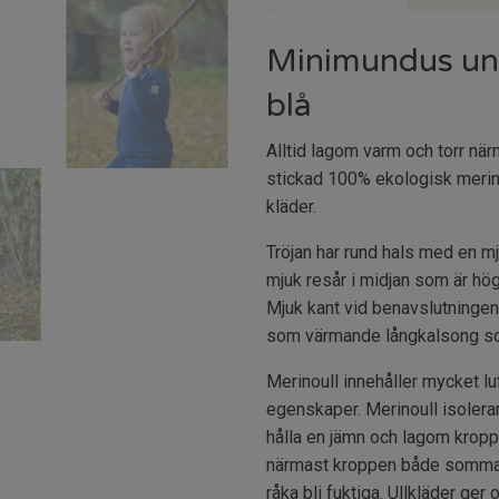
Minimundus unde
blå
Alltid lagom varm och torr när
stickad 100% ekologisk merin
kläder.
Tröjan har rund hals med en m
mjuk resår i midjan som är hög
Mjuk kant vid benavslutningen
som värmande långkalsong som 
Merinoull innehåller mycket l
egenskaper. Merinoull isolerar
hålla en jämn och lagom kropps
närmast kroppen både sommar 
råka bli fuktiga. Ullkläder ge