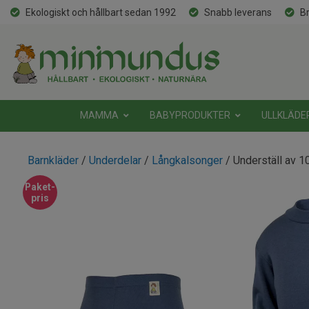
Ekologiskt och hållbart sedan 1992
Snabb leverans
Br
MAMMA
BABYPRODUKTER
ULLKLÄDE
Barnkläder
/
Underdelar
/
Långkalsonger
/ Underställ av 1
Paket-
pris