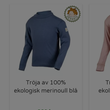
Tröja av 100%
T
ekologisk merinoull blå
ekol