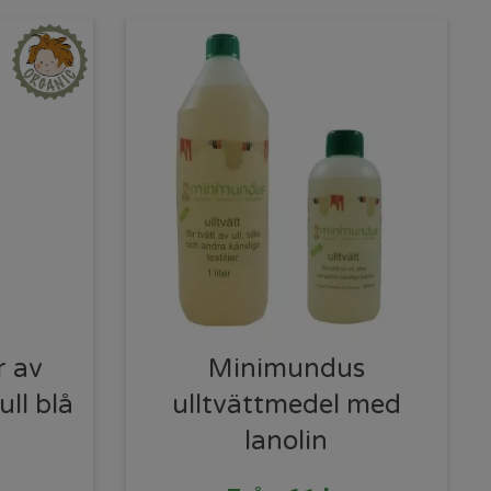
r av
Minimundus
ll blå
ulltvättmedel med
lanolin