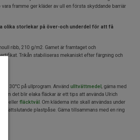
vara framme ger kläder av ull en första skyddande barriär
ja olika storlekar på över-och underdel för att få
oull ribb, 210 g/m2. Garnet är framtaget och
tifikat. Trikån stabiliseras mekaniskt efter färgning och
ätt 30°C på ullprogram. Använd
ulltvättmedel
, gärna med
 Om det blir elaka fläckar är ett tips att använda Ulrich
ray
eller
fläcktvål
. Om kläderna inte skall användas under
i en tättslutande plastpåse. Gärna tillsammans med en ring