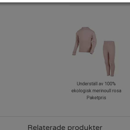
Underställ av 100%
ekologisk merinoull rosa
Paketpris
Relaterade produkter