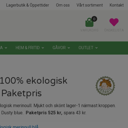
Lagerbutik & Öppettider
Om oss
Vårt sortiment
Kontakt
0
VARUKORG
ÖNSKELISTA
NA
HEM & FRITID
GÅVOR
OUTLET
 100% ekologisk
 Paketpris
ogisk merinoull. Mjukt och skönt lager-1 närmast kroppen.
. Dusty blue.
Paketpris 525 kr,
spara 43 kr.
ogisk merinoull blå