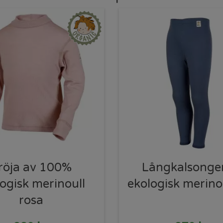
röja av 100%
Långkalsonge
ogisk merinoull
ekologisk merinou
rosa