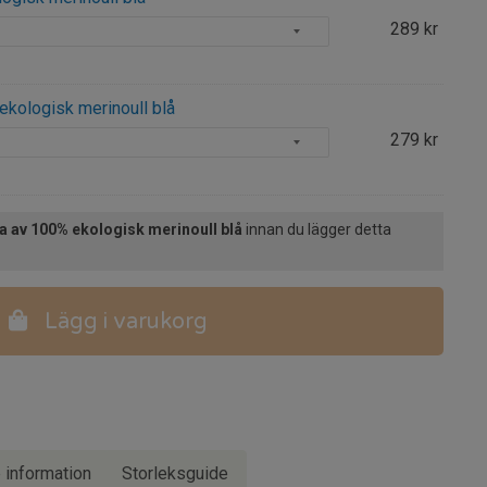
289
kr
ekologisk merinoull blå
279
kr
a av 100% ekologisk merinoull blå
innan du lägger detta
Lägg i varukorg
e information
Storleksguide