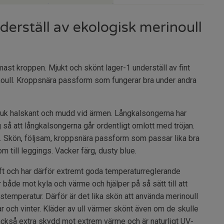
rställ av ekologisk merinoull
mast kroppen. Mjukt och skönt lager-1 underställ av fint
oull. Kroppsnära passform som fungerar bra under andra
juk halskant och mudd vid ärmen. Långkalsongerna har
 så att långkalsongerna går ordentligt omlott med tröjan.
. Skön, följsam, kroppsnära passform som passar lika bra
till leggings. Vacker färg, dusty blue.
uft och har därför extremt goda temperaturreglerande
 både mot kyla och värme och hjälper på så sätt till att
temperatur. Därför är det lika skön att använda merinoull
och vinter. Kläder av ull värmer skönt även om de skulle
r också extra skydd mot extrem värme och är naturligt UV-