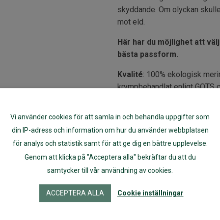
skyddande. Om olyckan skulle 
mot eld.
Här har du möjlighet att väl
bästa passform.
Kvalité
: 100% ekologisk merin
krympbehandlat enligt GOTS cer
tvätt.
Färg:
dusty blue
Vi använder cookies för att samla in och behandla uppgifter som
Storlek:
80, 90, 100, 110 cl
din IP-adress och information om hur du använder webbplatsen
Tvätt och Förvaring:
Maskinv
för analys och statistik samt för att ge dig en bättre upplevelse.
lanolin. Använd inte mjukmedel.
Genom att klicka på "Acceptera alla" bekräftar du att du
Natürlich
ekologiska fläcksp
samtycker till vår användning av cookies.
en längre tid bör de förvaras 
eller
kulor av rödceder.
ACCEPTERA ALLA
Cookie inställningar
Artikelnr:
45247