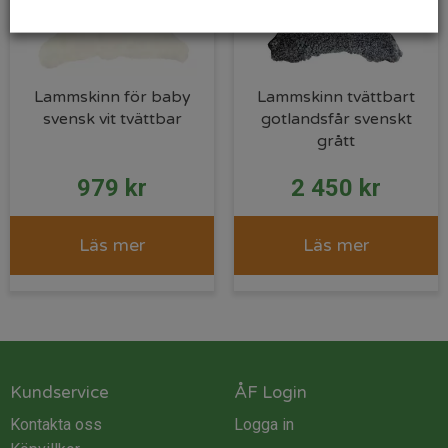
Lammskinn för baby
Lammskinn tvättbart
svensk vit tvättbar
gotlandsfår svenskt
grått
979
kr
2 450
kr
Läs mer
Läs mer
Kundservice
ÅF Login
Kontakta oss
Logga in