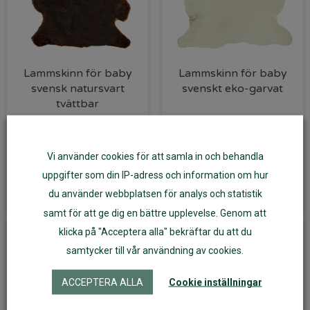
Lammskinn för baby
Lammskinn för baby
svensk natursvart
svenskt eko-garvat
tvättbar
979
kr
1 050
kr
Vi använder cookies för att samla in och behandla
Läs mer
Välj alternativ
uppgifter som din IP-adress och information om hur
du använder webbplatsen för analys och statistik
samt för att ge dig en bättre upplevelse. Genom att
klicka på "Acceptera alla" bekräftar du att du
samtycker till vår användning av cookies.
ACCEPTERA ALLA
Cookie inställningar