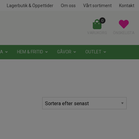
Lagerbutik & Öppettider
Om oss
Vårt sortiment
Kontakt
0
VARUKORG
ÖNSKELISTA
NA
HEM & FRITID
GÅVOR
OUTLET