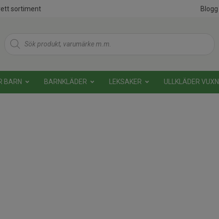
ett sortiment
Blogg
Products
search
R BARN
BARNKLÄDER
LEKSAKER
ULLKLÄDER VUX