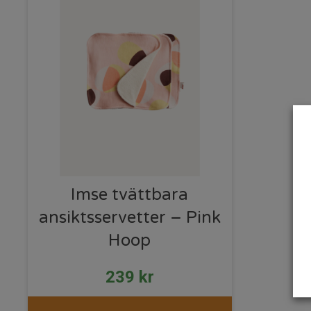
Imse tvättbara
ansiktsservetter – Pink
Hoop
239
kr