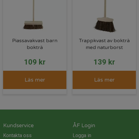
Piassavakvast barn
Trappkvast av bokträ
bokträ
med naturborst
109
kr
139
kr
Läs mer
Läs mer
Kundservice
ÅF Login
Kontakta oss
Logga in