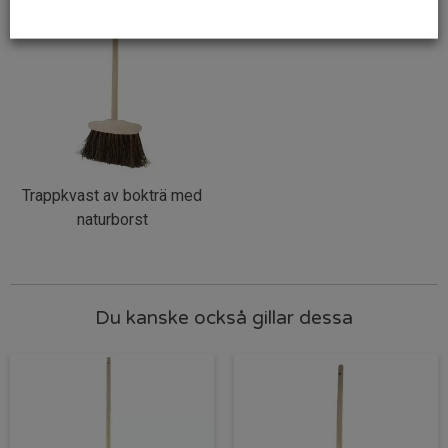
Trappkvast av bokträ med
naturborst
Du kanske också gillar dessa