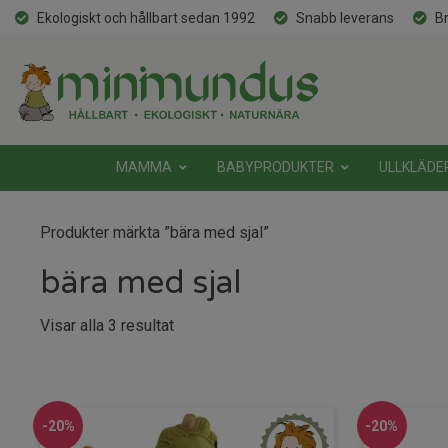
Ekologiskt och hållbart sedan 1992
Snabb leverans
Br
MAMMA
BABYPRODUKTER
ULLKLÄDE
Produkter märkta ”bära med sjal”
bära med sjal
Sortera
Visar alla 3 resultat
efter
senaste
-20%
-20%