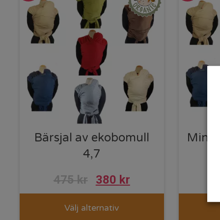
Bärsjal av ekobomull
Minim
4,7
e
475
kr
380
kr
Välj alternativ