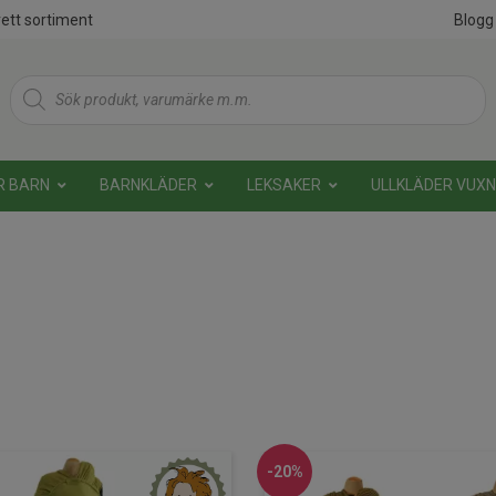
ett sortiment
Blogg
Products
search
R BARN
BARNKLÄDER
LEKSAKER
ULLKLÄDER VUX
-20%