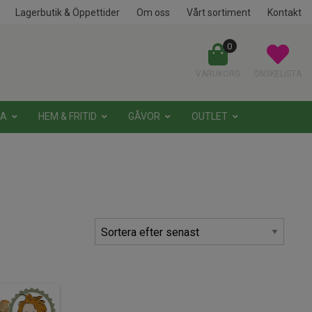
Lagerbutik & Öppettider
Om oss
Vårt sortiment
Kontakt
0
VARUKORG
ÖNSKELISTA
NA
HEM & FRITID
GÅVOR
OUTLET