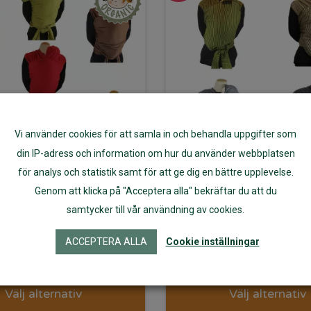
Vi använder cookies för att samla in och behandla uppgifter som
din IP-adress och information om hur du använder webbplatsen
för analys och statistik samt för att ge dig en bättre upplevelse.
undus bärsjal av
Bärsjal av ekob
Genom att klicka på "Acceptera alla" bekräftar du att du
samtycker till vår användning av cookies.
kobomull 5,5
4,7 m randi
ACCEPTERA ALLA
Cookie inställningar
525
kr
420
kr
475
kr
380
Välj alternativ
Välj alternativ