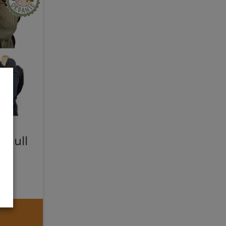
omull
g
kr