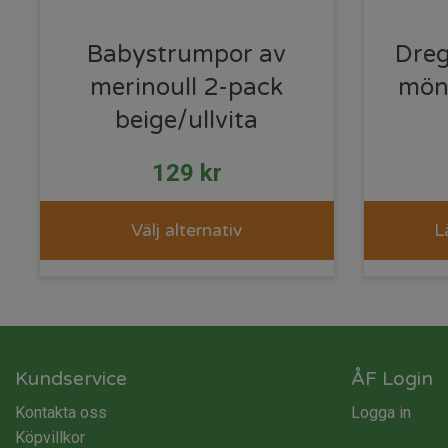
Babystrumpor av
Dreg
merinoull 2-pack
mön
beige/ullvita
129
kr
Välj alternativ
L
Kundservice
ÅF Login
Kontakta oss
Logga in
Köpvillkor