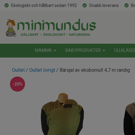
Ekologiskt och hållbart sedan 1992
Snabb leverans
Br
MAMMA
BABYPRODUKTER
ULLKLÄDE
Outlet
/
Outlet övrigt
/ Bärsjal av ekobomull 4,7 m randig
-20%