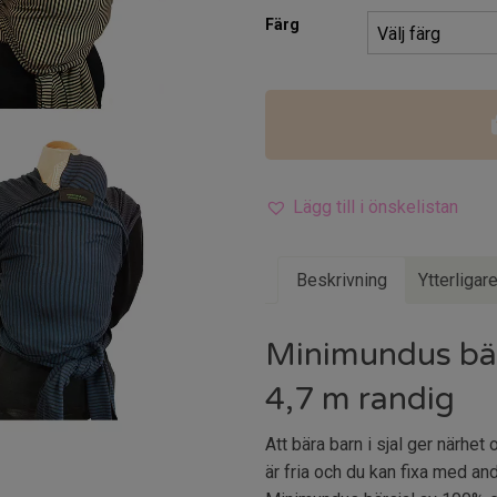
Färg
Lägg till i önskelistan
Beskrivning
Ytterligar
Minimundus bärs
4,7 m randig
Att bära barn i sjal ger närhe
är fria och du kan fixa med an