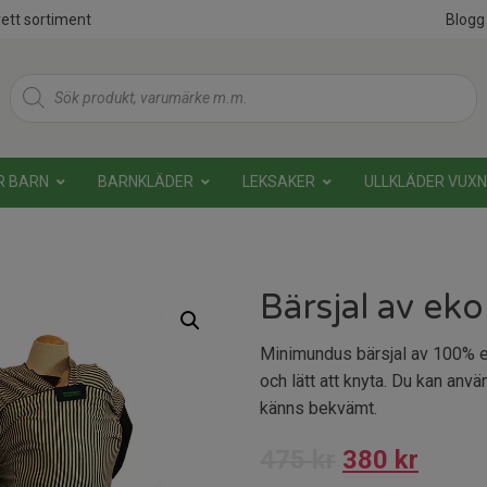
ett sortiment
Blogg
Products
search
R BARN
BARNKLÄDER
LEKSAKER
ULLKLÄDER VUX
Bärsjal av ek
Minimundus bärsjal av 100% ek
och lätt att knyta. Du kan anvä
känns bekvämt.
475
kr
380
kr