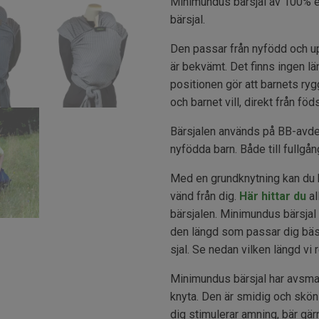
Minimundus bärsjal av 100% ek
bärsjal.
Den passar från nyfödd och upp
är bekvämt. Det finns ingen l
positionen gör att barnets ryg
och barnet vill, direkt från föd
Bärsjalen används på BB-avdel
nyfödda barn. Både till fullgån
Med en grundknytning kan du 
vänd från dig.
Här hittar du
al
bärsjalen. Minimundus bärsjal f
den längd som passar dig bäst
sjal. Se nedan vilken längd vi 
Minimundus bärsjal har avsmaln
knyta. Den är smidig och skön 
dig stimulerar amning, bär gär