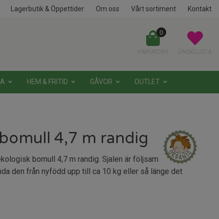
Lagerbutik & Öppettider
Om oss
Vårt sortiment
Kontakt
0
VARUKORG
ÖNSKELISTA
NA
HEM & FRITID
GÅVOR
OUTLET
obomull 4,7 m randig
ologisk bomull 4,7 m randig. Sjalen är följsam
nda den från nyfödd upp till ca 10 kg eller så länge det