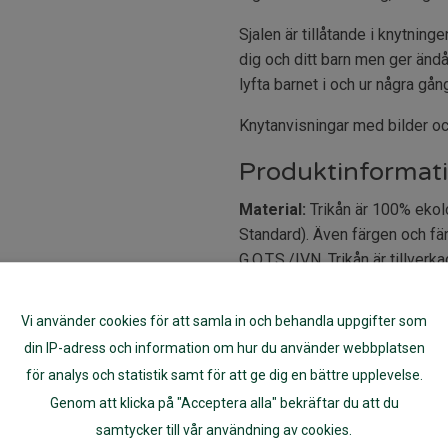
Sjalen är tillåtande i knytning
dig och ditt barn men ger ändå
lyfta barnet i och ur några gån
Knytanvisningar med bilder oc
Produktinformat
Material:
Trikån är 100% ekolog
Standard). Även färgen och fär
G.O.T.S./IVN. Trikån är tillverk
Färg:
brun, gråblå, grön, beige,
Tvätt:
40-60°C
Vi använder cookies för att samla in och behandla uppgifter som
Längd/Bredd:
Längd 4,7 m, Br
din IP-adress och information om hur du använder webbplatsen
Vikt:
ca 500 g
för analys och statistik samt för att ge dig en bättre upplevelse.
Rekommenderad längd på sj
Genom att klicka på "Acceptera alla" bekräftar du att du
Bärsjalen är 50 cm bred och fi
samtycker till vår användning av cookies.