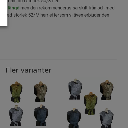
40/M dam och storlek 50/S herr.
nna längd
men den rekommenderas särskilt från och med
ch med storlek 52/M herr eftersom vi även erbjuder den
.
Fler varianter