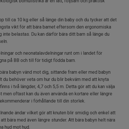
ologisk bomullstrikå är en lätt, följsam och praktisk
 till ca 10 kg eller så länge din baby och du tycker att det
ängsta vikt för att bära barnet eftersom den ergonomiska
g inte belastas. Du kan därför bära ditt barn så länge du
seln.
ningar och neonatalavdelningar runt om i landet för
gna på BB och till för tidigt födda barn.
bära babyn vänd mot dig, sittande fram eller med babyn
lt du behöver veta om hur du blir bekväm med att knyta
inns i två längder, 4,7 och 5,5 m. Detta gör att du kan välja
 men oftast kan du även använda en kortare eller längre
rekommenderar i förhållande till din storlek.
ande ändar vilket gör att knuten blir smidig och enkel att
att bära med även längre stunder. Att bära babyn helt nära
na hud mot hud.