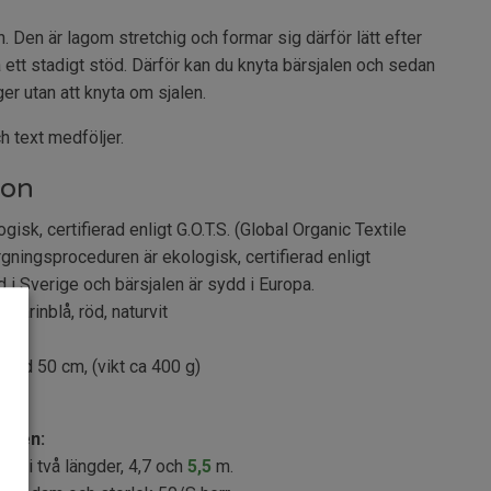
en. Den är lagom stretchig och formar sig därför lätt efter
 ett stadigt stöd. Därför kan du knyta bärsjalen och sedan
ger utan att knyta om sjalen.
h text medföljer.
ion
isk, certifierad enligt G.O.T.S. (Global Organic Textile
gningsproceduren är ekologisk, certifierad enligt
ad i Sverige och bärsjalen är sydd i Europa.
 marinblå, röd, naturvit
edd 50 cm, (vikt ca 400 g)
alen:
nns i två längder, 4,7 och
5,5
m.