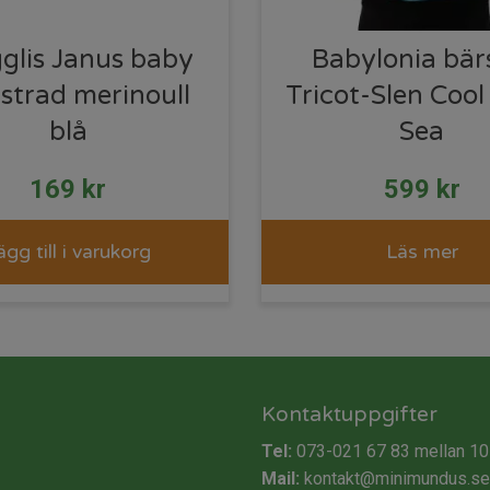
glis Janus baby
Babylonia bärs
strad merinoull
Tricot-Slen Coo
blå
Sea
169
kr
599
kr
ägg till i varukorg
Läs mer
Kontaktuppgifter
Tel:
073-021 67 83
mellan 10
Mail:
kontakt@minimundus.se