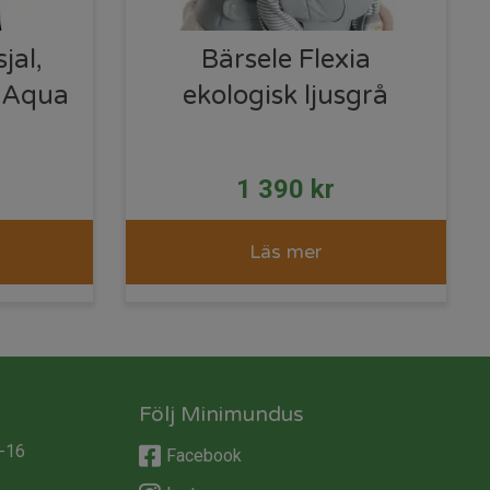
jal,
Bärsele Flexia
l Aqua
ekologisk ljusgrå
1 390
kr
Läs mer
Följ Minimundus
-16
Facebook